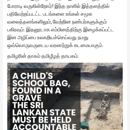
போராடி வருகின்றோம்! இந்த நாளில் இத்தளத்தில்
பதிவேற்றப்படட்ட படங்களை உங்கள் சமூக
வலைத்தளங்களிலும், வேற்றின நண்பர்களுக்கும்
பகிரவும். இதனூடாக எம்மினத்திற்கு இழைக்கப்பட்ட
இன அழிப்பை உலகறியச்செய்வது நமது
ஒவ்வொருவருடைய வரலாற்றுக் கடமையாகும்.
தமிழரின் தாகம் தமிழீழத் தாயகம்.