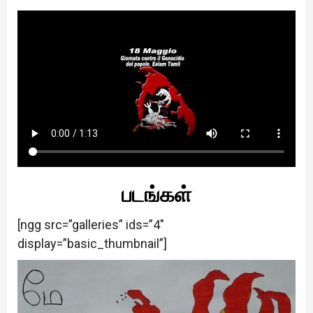
படங்கள்
[ngg src=”galleries” ids=”4″
display=”basic_thumbnail”]