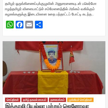
தமிழர் ஒருங்கிணைப்புக்குழுவின் அனுசரணையுடன் பலெர்மோ
ஈழத்தமிழர் விளையாட்டுச் சம்மேளனத்தில் அங்கம் வகிக்கும்
கழகங்களுக்கு இடையிலான உதை பந்தாட்டப் போட்டி கடந்த…
WhatsApp
Facebook
Email
Share
செய்திகள்
தமிழ் தகவல் மையம்
தலையங்கம்
முக்கியச் செய்திகள்
இத்தாலி பியல்லா மற்றும் ஜெனோவா