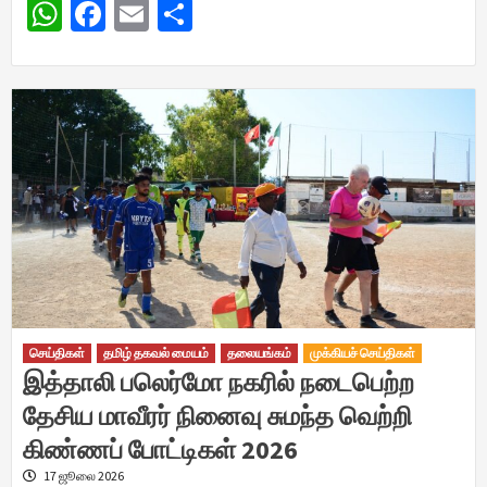
WhatsApp
Facebook
Email
Share
செய்திகள்
தமிழ் தகவல் மையம்
தலையங்கம்
முக்கியச் செய்திகள்
இத்தாலி பலெர்மோ நகரில் நடைபெற்ற
தேசிய மாவீரர் நினைவு சுமந்த வெற்றி
கிண்ணப் போட்டிகள் 2026
17 ஜூலை 2026