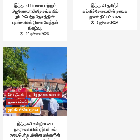
இத்தாலி பியல்லா மற்றும்
இத்தாலி தமிழ்க்
ஜெனோவா பிரதேசங்களில்
கல்விச்சேவையின் தாயக
இடம்பெற்ற தேசத்தின்
நலன் திட்டம் 2026
புயல்களின் நினைவேந்தல்
8 ஜூலை 2026
நிகழ்வு.
10 ஜூலை 2026
செய்திகள்
தமிழ் தகவல் மையம்
தலையங்கம்
முக்கியச் செய்திகள்
இத்தாலி வல்திலானா
நகரசபையின் ஏற்பாட்டில்
நடைபெற்ற பல்லின மக்களின்