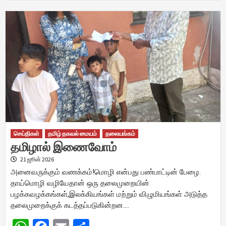
செய்திகள்
தமிழ் தகவல் மையம்
தலையங்கம்
தமிழால் இணைவோம்
21 ஜூன் 2026
அனைவருக்கும் வணக்கம்!மொழி என்பது பண்பாட்டின் பேழை.
தாய்மொழி வழியேதான் ஒரு தலைமுறையின்
பழக்கவழக்கங்கள்,இலக்கியங்கள் மற்றும் விழுமியங்கள் அடுத்த
தலைமுறைக்குக் கடத்தப்படுகின்றன….