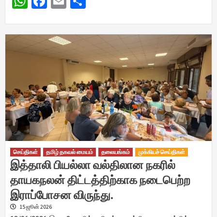
WhatsApp
Facebook
Email
Share
செய்திகள்
தமிழ் தகவல் மையம்
தலையங்கம்
முக்கியச் செய்திகள்
இத்தாலி பியல்லா வல்திலான நகரில்
தாயகநலன் திட்டத்திற்காக நடைபெற்ற
இராப்போசன விருந்து.
15 ஜூன் 2026