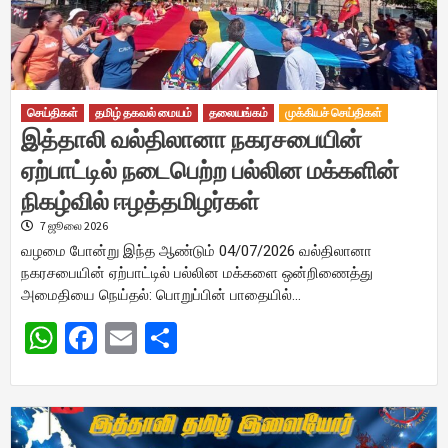
செய்திகள்
தமிழ் தகவல் மையம்
தலையங்கம்
முக்கியச் செய்திகள்
இத்தாலி வல்திலானா நகரசபையின்
ஏற்பாட்டில் நடைபெற்ற பல்லின மக்களின்
நிகழ்வில் ஈழத்தமிழர்கள்
7 ஜூலை 2026
வழமை போன்று இந்த ஆண்டும் 04/07/2026 வல்திலானா
நகரசபையின் ஏற்பாட்டில் பல்லின மக்களை ஒன்றிணைத்து
அமைதியை நெய்தல்: பொறுப்பின் பாதையில்…
WhatsApp
Facebook
Email
Share