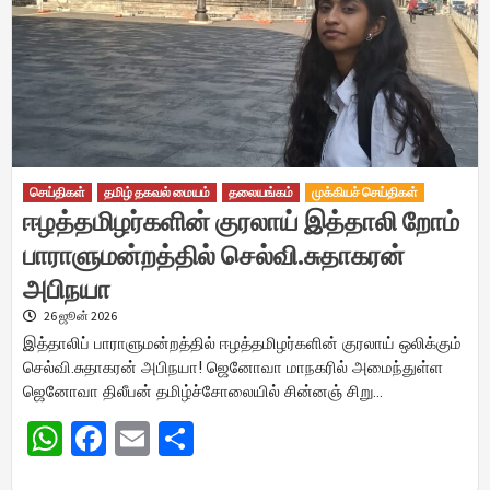
செய்திகள்
தமிழ் தகவல் மையம்
தலையங்கம்
முக்கியச் செய்திகள்
ஈழத்தமிழர்களின் குரலாய் இத்தாலி றோம்
பாராளுமன்றத்தில் செல்வி.சுதாகரன்
அபிநயா
26 ஜூன் 2026
இத்தாலிப் பாராளுமன்றத்தில் ஈழத்தமிழர்களின் குரலாய் ஒலிக்கும்
செல்வி.சுதாகரன் அபிநயா! ஜெனோவா மாநகரில் அமைந்துள்ள
ஜெனோவா திலீபன் தமிழ்ச்சோலையில் சின்னஞ் சிறு…
WhatsApp
Facebook
Email
Share