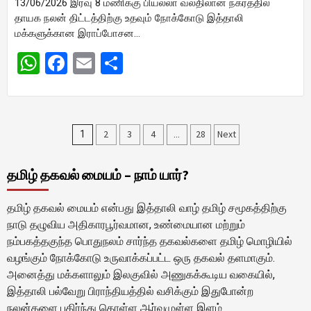
13/06/2026 இரவு 8 மணிக்கு பியல்லா வல்திலான நகரத்தில்
தாயக நலன் திட்டத்திற்கு உதவும் நோக்கோடு இத்தாலி
மக்களுக்கான இராப்போசன…
WhatsApp
Facebook
Email
Share
Posts
2
3
4
28
Next
1
…
pagination
தமிழ் தகவல் மையம் – நாம் யார்?
தமிழ் தகவல் மையம் என்பது இத்தாலி வாழ் தமிழ் சமூகத்திற்கு
நாடு தழுவிய அதிகாரபூர்வமான, உண்மையான மற்றும்
நம்பகத்தகுந்த பொதுநலம் சார்ந்த தகவல்களை தமிழ் மொழியில்
வழங்கும் நோக்கோடு உருவாக்கப்பட்ட ஒரு தகவல் தளமாகும்.
அனைத்து மக்களாலும் இலகுவில் அணுகக்கூடிய வகையில்,
இத்தாலி பல்வேறு பிராந்தியத்தில் வசிக்கும் இதுபோன்ற
நலன்களை பகிர்ந்து கொள்ள ஆர்வமுள்ள இளம்