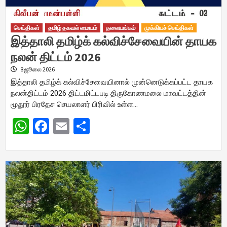
செய்திகள்
தமிழ் தகவல் மையம்
தலையங்கம்
முக்கியச் செய்திகள்
இத்தாலி தமிழ்க் கல்விச்சேவையின் தாயக
நலன் திட்டம் 2026
8 ஜூலை 2026
இத்தாலி தமிழ்க் கல்விச்சேவையினால் முன்னெடுக்கப்பட்ட தாயக
நலன்திட்டம் 2026 திட்டமிட்டபடி திருகோணமலை மாவட்டத்தின்
மூதூர் பிரதேச செயலாளர் பிரிவில் உள்ள…
WhatsApp
Facebook
Email
Share