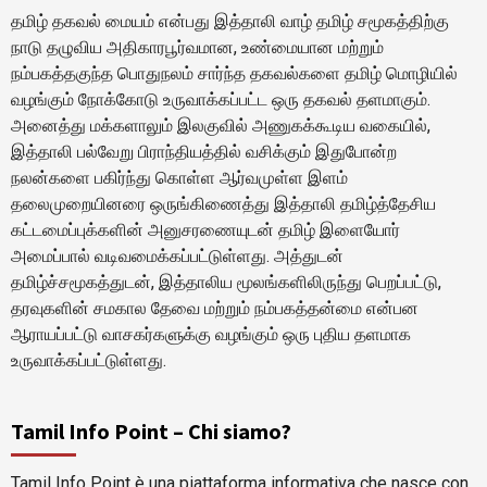
தமிழ் தகவல் மையம் என்பது இத்தாலி வாழ் தமிழ் சமூகத்திற்கு
நாடு தழுவிய அதிகாரபூர்வமான, உண்மையான மற்றும்
நம்பகத்தகுந்த பொதுநலம் சார்ந்த தகவல்களை தமிழ் மொழியில்
வழங்கும் நோக்கோடு உருவாக்கப்பட்ட ஒரு தகவல் தளமாகும்.
அனைத்து மக்களாலும் இலகுவில் அணுகக்கூடிய வகையில்,
இத்தாலி பல்வேறு பிராந்தியத்தில் வசிக்கும் இதுபோன்ற
நலன்களை பகிர்ந்து கொள்ள ஆர்வமுள்ள இளம்
தலைமுறையினரை ஒருங்கிணைத்து இத்தாலி தமிழ்த்தேசிய
கட்டமைப்புக்களின் அனுசரணையுடன் தமிழ் இளையோர்
அமைப்பால் வடிவமைக்கப்பட்டுள்ளது. அத்துடன்
தமிழ்ச்சமூகத்துடன், இத்தாலிய மூலங்களிலிருந்து பெறப்பட்டு,
தரவுகளின் சமகால தேவை மற்றும் நம்பகத்தன்மை என்பன
ஆராயப்பட்டு வாசகர்களுக்கு வழங்கும் ஒரு புதிய தளமாக
உருவாக்கப்பட்டுள்ளது.
Tamil Info Point – Chi siamo?
Tamil Info Point è una piattaforma informativa che nasce con