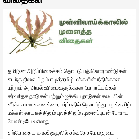
தமிழின அழிப்பின் உச்சம் தொட்டு பதினொராண்டுகள்
கடந்த நிலையிலும் ஈழத்தமிழ் மக்களின் நீதிக்கான
மற்றும் அரசியல் உரிமைகளுக்கான போராட்டங்கள்
சர்வதேச நாடுகள் மற்றும் ஐக்கிய நாடுகள் சபையின்
தீர்க்கமான கவனத்தை ஈர்ப்பதில் தொடர்ந்து ஈழத்தமிழ்
மக்கள் தாயகத்திலும் புலத்திலும் முனைப்புடன் போராட
வேண்டியே உள்ளது.
தற்போதைய காலச்சூழலில் சர்வதேசமே மகுடை