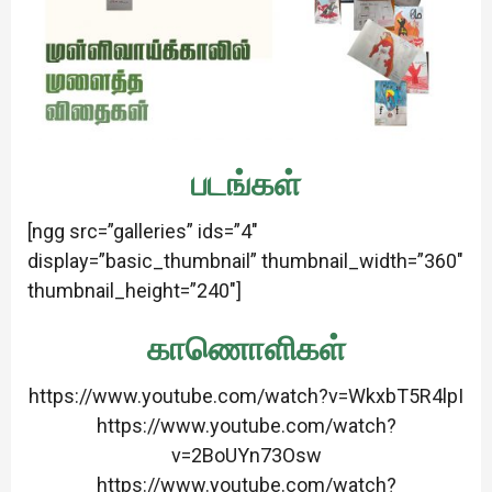
படங்கள்
[ngg src=”galleries” ids=”4″
display=”basic_thumbnail” thumbnail_width=”360″
thumbnail_height=”240″]
காணொளிகள்
https://www.youtube.com/watch?v=WkxbT5R4lpI
https://www.youtube.com/watch?
v=2BoUYn73Osw
https://www.youtube.com/watch?