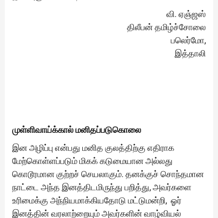
வி. ஏஞ்ஜஸ்
திலீபன் தமிழ்ச்சோலை
பலெர்மோ,
இத்தாலி
முள்ளிவாய்க்கால் மனிதப்படுகொலை
இன அழிப்பு என்பது மனித குலத்திற்கு எதிராக
மேற்கொள்ளப்படும் மிகக் கடுமையான அல்லது
கொடூரமான குற்றச் செயலாகும். தனக்குச் சொந்தமான
நாட்டை அந்த இனத்திடமிருந்து பறித்து, அவர்களை
உரிமைக்கு அந்நியமாக்கியதோடு மட்டுமன்றி, ஓர்
இனத்தின் வரலாற்றையும் அவர்களின் வாழ்வியல்