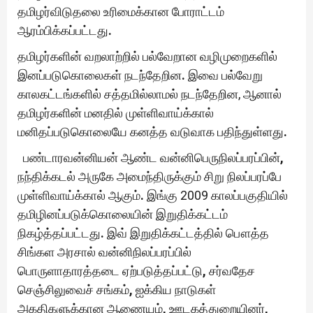
தமிழர்விடுதலை உரிமைக்கான போராட்டம்
ஆரம்பிக்கப்பட்டது
.
தமிழர்களின் வறலாற்றில் பல்வேறான வழிமுறைகளில்
இனப்படுகொலைகள் நடந்தேறின
.
இவை பல்வேறு
காலகட்டங்களில் சத்தமில்லாமல் நடந்தேறின, ஆனால்
தமிழர்களின் மனதில் முள்ளிவாய்க்கால்
மனிதப்படுகொலையே கனத்த வடுவாக பதிந்துள்ளது
.
பண்டாரவன்னியன் ஆண்ட வன்னிபெருநிலப்பரப்பின்
,
நந்திக்கடல் அருகே அமைந்திருக்கும் சிறு நிலப்பரப்பே
முள்ளிவாய்க்கால் ஆகும்
.
இங்கு 2009 காலப்பகுதியில்
தமிழினப்படுக்கொலையின் இறுதிக்கட்டம்
நிகழ்த்தப்பட்டது
.
இவ் இறுதிக்கட்டத்தில் பௌத்த
சிங்கள அரசால் வன்னிநிலப்பரப்பில்
பொருளாதாரத்தடை ஏற்படுத்தப்பட்டு
,
சர்வதேச
செஞ்சிலுவைச் சங்கம்
,
ஐக்கிய நாடுகள்
அகதிகளுக்கான ஆணையம்
,
ஊடகத்துறையினர்
,