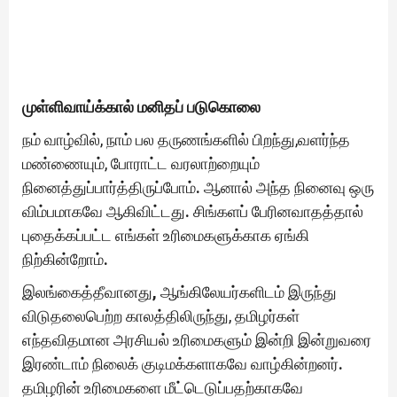
முள்ளிவாய்க்கால் மனிதப் படுகொலை
நம் வாழ்வில், நாம் பல தருணங்களில் பிறந்து,வளர்ந்த
மண்ணையும், போராட்ட வரலாற்றையும்
நினைத்துப்பார்த்திருப்போம்
.
ஆனால் அந்த நினைவு ஒரு
விம்பமாகவே ஆகிவிட்டது
.
சிங்களப் பேரினவாதத்தால்
புதைக்கப்பட்ட எங்கள் உரிமைகளுக்காக ஏங்கி
நிற்கின்றோம்
.
இலங்கைத்தீவானது
,
ஆங்கிலேயர்களிடம் இருந்து
விடுதலைபெற்ற காலத்திலிருந்து, தமிழர்கள்
எந்தவிதமான அரசியல் உரிமைகளும் இன்றி இன்றுவரை
இரண்டாம் நிலைக் குடிமக்களாகவே வாழ்கின்றனர்
.
தமிழரின் உரிமைகளை மீட்டெடுப்பதற்காகவே