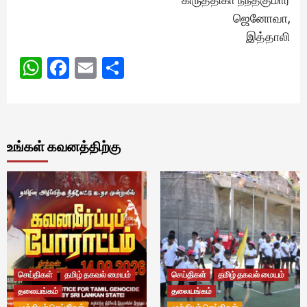
ஜெனோவா,
இத்தாலி
WhatsApp
Facebook
Email
Share
உங்கள் கவனத்திற்கு
செய்திகள்
தமிழ் தகவல் மையம்
செய்திகள்
தமிழ் தகவல் மையம்
தலையங்கம்
தலையங்கம்