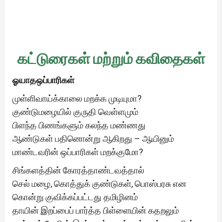
கட்டுரைகள் மற்றும் கவிதைகள்
ஓயாதஒப்பாரிகள்
முள்ளிவாய்க்காலை மறக்க முடியுமா?
குண்டுமழையில் குருதி வெள்ளமும்
பிளந்த பிணங்களும் கலந்த மண்ணது
ஆண்டுகள் பதினொன்று ஆகிறது – ஆயினும்
மாண்டவரின் ஒப்பாரிகள் மறக்குமோ?
சிங்களத்தின் கோரத்தாண்டவத்தால்
செல் மழை, கொத்துக் குண்டுகள், பொஸ்பரசு என
கொன்று குவிக்கப்பட்டது தமிழினம்
தாயின் இறப்பைப் பார்த்த பிள்ளையின் கதறலும்