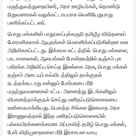
மருத்துவத்துறையினர்
,
அரச ஊழியர்கள்
,
தொண்டு
நிறுவனஙகள் வலுக்கட்டாயமாக வெளியேறுமாறு
பணிக்கப்பட்டனர்
.
பொது மக்களின் பாதூகாப்புக்கருதி தமிழீழ விடுதலைப்
போராளிகளால் ஆயுதங்கள் மௌனிக்கப்படுகின்றன என
அறிவிககப்பட்டது
.
இக்கால கட்டத்தில். பொது மக்களை,
பாடசாலைகள், ஆலயங்கள் போன்றவற்றில் தஞ்சம் புக
பகிரங்க அறிவிப்பு செய்த இலங்கை அரசு
,
பொது மக்கள்
தஞ்சம் அடையும் எவ்விடத்திலும் தாக்குதல்
நடத்தக்கூடாது என்னும் போர்மரபை மீறி
மருத்துவமனைகள் உட்பட அனைத்து இடங்களிலும்
விமானத்தாக்குதல் செய்து மனிதப்படுகொலையை
உண்மையாக்கியது
.
பௌத்த சிங்கள இனவாத அரச
இராணுவத்தால் இந்த மனிதப்படுகொலையில்
பல்லாயிரக்கணக்காண அப்பாவித் தமிழ் பொது மக்கள்
,
போர் விதிமுறைகளை மீறி இரசாயன வாயு