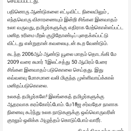
செய்யப்பட்டது.
பதினொரு ஆண்டுகளை எட்டிவிட்ட நிலையிலும் ,
எந்தவொரு விசாரணையும் இன்றி சிங்கள இனவாதம்
உலா வருவது, தமிழர்களுக்கு எதிராக மேற்கொள்ளப்பட்ட
மனித உரிமை மீறல் குழிதோண்டிப் புதைக்கப்பட்டு
விட்டது என்றுதான் கவலையுடன் கூற வேண்டும்.
கடந்த 2006ஆம் ஆண்டு யூலை மாதம் தொடங்கி மே
2009 வரை சுமார் 1இலட்சத்து 50 ஆயிரம் பேரை
சிங்கள இனவாதம் படுகொலை செய்தது. இது
எவ்வளவு மோசமான வலி மிகுந்த முள்ளிவாய்க்கால்
மனிதப்படுகொலை.
உலகத் தமிழர்களே! இலங்கைத் தமிழர்களுக்கு
ஆதரவாக கரம்கோர்ப்போம். மே18ஜ சர்வதேச நாளாக
நினைவு கூர்ந்து உலக நாடுகளுக்கு ஒவ்வொருவரின்
குரலும் ஒலிக்க அழுத்தம் கொடுப்போம் வாரீர்.
கிருத்திகா நந்தகுமார்