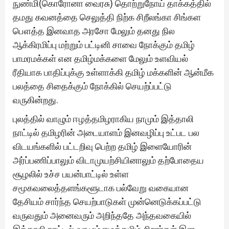
நுண்மி(கொரோனா வைரசு) தொற்றுநோய் தாக்கத்தில்
தமது கவனத்தை செலுத்தி நிற்க சிறீலங்கா சிங்கள
பௌத்த இனவாத அரசோ மேலும் தனது நில
ஆக்கிரமிப்பு மற்றும் பட்டினி சாவை நோக்கும் தமிழ்
பாமரமக்கள் என தமிழ்மக்களை மேலும் உளவியல்
ரீதியாக பாதிப்புக்கு உள்ளாக்கி தமிழ் மக்களின் ஆன்மீக
பலத்தை சிதைக்கும் நோக்கில் செயற்ப்பட்டு
வருகின்றது.
புலத்தில் வாழும் ஈழத்தமிழராகிய நாமும் இத்தாலி
நாட்டில் தமிழரின் அடையாளம் இனவழிப்பு உட்பட பல
விடயங்களில் பட்டறிவு பெற்ற தமிழ் இளையோரின்
அர்ப்பணிப்பாலும் விடாமுயற்சியினாலும் தற்போதைய
சூழலில் உச்ச பயன்பாட்டில் உள்ள
சமூகவலைத்தளங்களூடாக பல்வேறு வகையான
தேசியம் சார்ந்த செயற்பாடுகள் முன்னெடுக்கப்பட்டு
வருவதும் அனைவரும் அறிந்ததே அந்தவகையில்