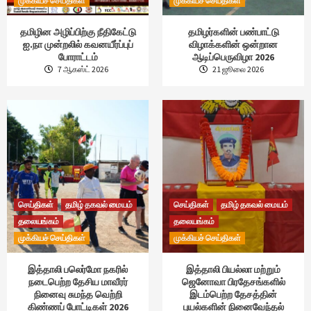
முக்கியச் செய்திகள்
முக்கியச் செய்திகள்
தமிழின அழிப்பிற்கு நீதிகேட்டு
தமிழர்களின் பண்பாட்டு
ஐ.நா முன்றலில் கவனயீர்ப்புப்
விழாக்களின் ஒன்றான
போராட்டம்
ஆடிப்பெருவிழா 2026
7 ஆகஸ்ட் 2026
21 ஜூலை 2026
செய்திகள்
தமிழ் தகவல் மையம்
செய்திகள்
தமிழ் தகவல் மையம்
தலையங்கம்
தலையங்கம்
முக்கியச் செய்திகள்
முக்கியச் செய்திகள்
இத்தாலி பலெர்மோ நகரில்
இத்தாலி பியல்லா மற்றும்
நடைபெற்ற தேசிய மாவீரர்
ஜெனோவா பிரதேசங்களில்
நினைவு சுமந்த வெற்றி
இடம்பெற்ற தேசத்தின்
கிண்ணப் போட்டிகள் 2026
புயல்களின் நினைவேந்தல்