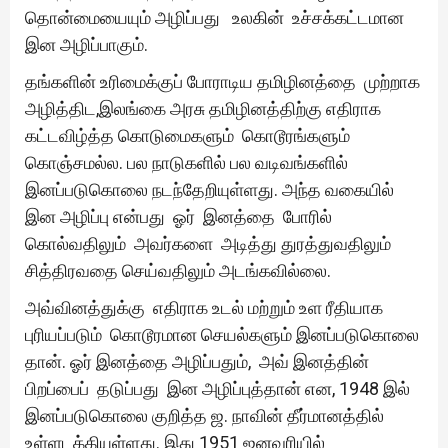
தொன்மையையும் அழிப்பது உலகின் உச்சக்கட்டமான
இன அழிப்பாகும்.
தங்களின் உரிமைக்குப் போராடிய தமிழினத்தை முற்றாக
அழித்திட,இலங்கை அரசு தமிழினத்திற்கு எதிராக
கட்டவிழ்த்த கொடுமைகளும் கொடூரங்களும்
கொஞ்சமல்ல. பல நாடுகளில் பல வடிவங்களில்
இனப்படுகொலை நடந்தேறியுள்ளது. அந்த வகையில்
இன அழிப்பு என்பது ஓர் இனத்தை போரில்
கொல்வதிலும் அவர்களை அடித்து துரத்துவதிலும்
சித்திரவதை செய்வதிலும் அடங்கவில்லை.
அவ்வினத்துக்கு எதிராக உடல் மற்றும் உள ரீதியாக
புரியப்படும் கொடூரமான செயல்களும் இனப்படுகொலை
தான். ஓர் இனத்தை அழிப்பதும், அவ் இனத்தின்
பிறப்பைப் தடுப்பது இன அழிப்புத்தான் என, 1948 இல்
இனப்படுகொலை குறித்த ஜ. நாவின் தீர்மானத்தில்
உள்ளடக்கியுள்ளது. இது 1951 ஜனவரியில்