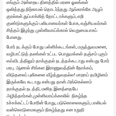
எங்கும் அன்றைய தினத்தில் மரண ஓலங்கள்
ஒலித்தது.நிற்காமல் தொடர்ந்தது ஆங்காங்கே அழும்
குரல்கள்.துப்பாக்கித் தோட்டாக்களும், எறி
குண்டுகளுக்கும் பலியானவர்கள் போக, எஞ்சியவர்கள்
சித்தம் இழந்து முள்ளிவாய்க்கால் வெறுமையாகப்
போனது.
போர் நடக்கும் போது பள்ளிக்கூடங்கள், மருத்துவமனை,
வழிபாட்டுத் தலங்கள் உட்பட பொதுமக்கள் தஞ்சம் புகும்
எவ்விடத்திலும் தாக்குதல் நடத்தக்கூடாது என்பது போர்
மரபு. ஆனால் சிங்கள இராணுவத்தின் நோக்கம்,
விடுதலைப் புலிகளை வீழ்த்துவதல்ல! மாறாய் தமிழினம்
இருக்கவே கூடாது என்பது தான்.அங்கெல்லாம்
தாக்குதல் நடத்தி, மனித இனத்தையே
அழித்தார்கள்.முள்ளிவாய்க்காலில் நிகழ்ந்த
உச்சக்கட்டப் போரின் போது, படுகொலைகளும், பாலியல்
வன்கொடுமைகளும் நிகழ்ந்தது என உறுதி