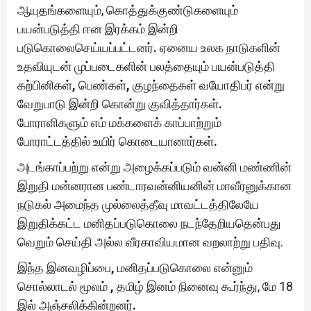
ஆயுதங்களையும், கொத்துக்குண்டுகளையும்
பயன்படுத்தி ஈன இரக்கம் இன்றி
படுகொலைசெய்யப்பட்டனர்
.
ஏனைய உலக நாடுகளின்
உதவியுடன் முப்படைகளின் பலத்தையும் பயன்படுத்தி
கற்பினிகள்
,
பெண்கள்
,
குழந்தைகள் வயோதிபர் என்று
வேறுபாடு இன்றி கொன்று குவித்தார்கள்
.
போராளிகளும் எம் மக்களைக் காப்பாற்றும்
போராட்டத்தில் உயிர் கொடையானார்கள்
.
அடங்காப்பற்று என்று அழைக்கப்படும் வன்னி மண்ணின்
இறுதி மன்னரான பண்டாரவன்னியனின் மாவீரனுக்கான
நடுகல் அமைந்த முல்லைத்தீவு மாவட்டத்திலேயே
இறுதிக்கட்ட மனிதப்படுகொலை நடந்தேறியதென்பது
வெறும் செய்தி அல்ல வீரகாவியமான வறலாற்று பதிவு.
இந்த இனவழிப்பை
,
மனிதப்படுகொலை என்னும்
சொல்லாடல் மூலம்
,
தமிழ் இனம் நினைவு கூர்ந்து, மே 18
இல் அஞ்சலிக்கின்றனர்
.