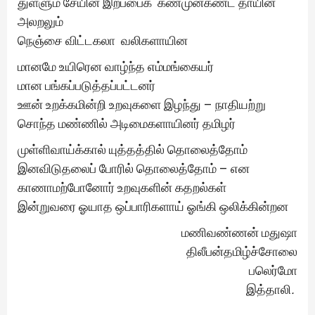
துள்ளும் சேயின் இறப்பைக் கண்முன்கண்ட தாயின்
அலறலும்
நெஞ்சை விட்டகலா வலிகளாயின
மானமே உயிரென வாழ்ந்த எம்மங்கையர்
மான பங்கப்படுத்தப்பட்டனர்
ஊன் உறக்கமின்றி உறவுகளை இழந்து – நாதியற்று
சொந்த மண்ணில் அடிமைகளாயினர் தமிழர்
முள்ளிவாய்க்கால் யுத்தத்தில் தொலைத்தோம்
இனவிடுதலைப் போரில் தொலைத்தோம் – என
காணாமற்போனோர் உறவுகளின் கதறல்கள்
இன்றுவரை ஓயாத ஒப்பாரிகளாய் ஓங்கி ஒலிக்கின்றன
மணிவண்ணன் மதுஷா
திலீபன்தமிழ்ச்சோலை
பலெர்மோ
இத்தாலி
.