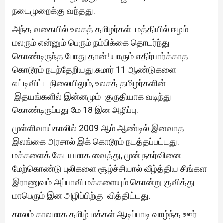
நடைமுறைக்கு வந்தது.
அந்த வகையில் உலகத் தமிழர்கள் மத்தியில் ஈழம்
மலரும் என்னும் பெரும் நம்பிக்கை தொடர்ந்து
கொண்டிருந்த போது தான்! யாரும் எதிர்பார்க்காத
கொடூரம் நடந்தேறியது.சுமார் 11 ஆண்டுகளை
எட்டிவிட்ட நிலையிலும், உலகத் தமிழர்களின்
இதயங்களில் இன்னமும் குருதியாக வடிந்து
கொண்டிருப்பது மே 18 இன அழிப்பு.
முள்ளிவாய்காலில் 2009 ஆம் ஆண்டில் இனவாத
இலங்கை அரசால் இக் கொடூரம் நடத்தப்பட்டது.
மக்களைக் கேடயமாக வைத்து, முன் நகர்வினை
மேற்கொண்டு புலிகளை சூழ்ச்சியால் வீழ்த்திய சிங்கள
இராணுவம் அப்பாவி மக்களையும் கொன்று குவித்து
மாபெரும் இன அழிப்பிற்கு வித்திட்டது.
காலம் காலமாக தமிழ் மக்கள் ஆடிப்பாடி வாழ்ந்த ஊர்