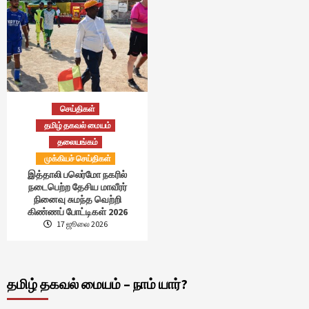
செய்திகள்
தமிழ் தகவல் மையம்
தலையங்கம்
முக்கியச் செய்திகள்
இத்தாலி பலெர்மோ நகரில்
நடைபெற்ற தேசிய மாவீரர்
நினைவு சுமந்த வெற்றி
கிண்ணப் போட்டிகள் 2026
17 ஜூலை 2026
தமிழ் தகவல் மையம் – நாம் யார்?