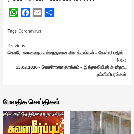
WhatsApp
Facebook
Email
Share
Tags:
Coronavirus
Continue
Previous
கொரோனாவைரசு சம்மந்தமான விளக்கங்கள் – கேள்வி பதில்
Reading
Next
15.03.2020 – கொரோனா தாக்கம் – இத்தாலியின் அன்றாட
புள்ளிவிபரங்கள்
மேலதிக செய்திகள்