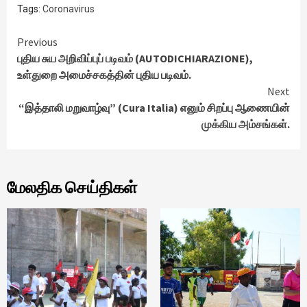
Tags:
Coronavirus
Continue
Previous
புதிய சுய அறிவிப்புப் படிவம் (AUTODICHIARAZIONE),
Reading
உள்துறை அமைச்சகத்தின் புதிய படிவம்.
Next
“இத்தாலி மறுவாழ்வு” (Cura Italia) எனும் சிறப்பு ஆணையின்
முக்கிய அம்சங்கள்.
மேலதிக செய்திகள்