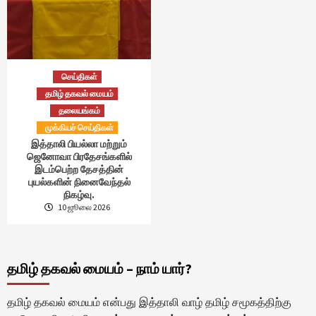
செய்திகள்
தமிழ் தகவல் மையம்
தலையங்கம்
முக்கியச் செய்திகள்
இத்தாலி பியல்லா மற்றும்
ஜெனோவா பிரதேசங்களில்
இடம்பெற்ற தேசத்தின்
புயல்களின் நினைவேந்தல்
நிகழ்வு.
10 ஜூலை 2026
தமிழ் தகவல் மையம் – நாம் யார்?
தமிழ் தகவல் மையம் என்பது இத்தாலி வாழ் தமிழ் சமூகத்திற்கு