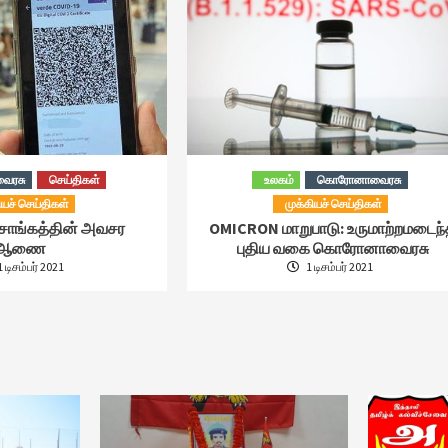
ைரசு
செய்திகள்
உலகம்
கொரோனாவைரசு
ியச் செய்திகள்
முக்கியச் செய்திகள்
சாங்கத்தின் அவசர
OMICRON மாறுபாடு: உருமாற்றமடைந
ஆணை
புதிய வகை கொரோனாவைரசு
 டிசம்பர் 2021
1 டிசம்பர் 2021