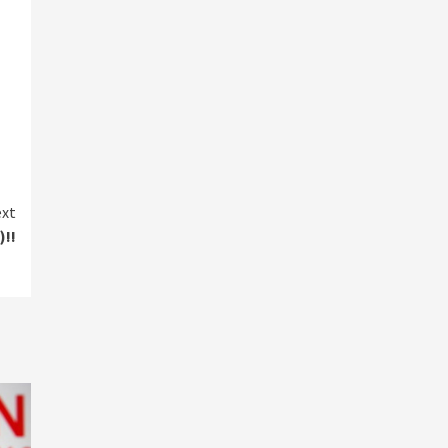
xt
)!!