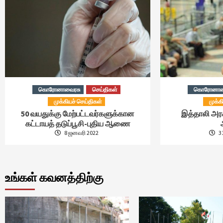
கொரோனாவைரசு
செய்திகள்
கொரோனாவ
முக்கியச் செய்திகள்
முக்க
50 வயதுக்கு மேற்பட்டவர்களுக்கான
இத்தாலி அர
கட்டாயத் தடுப்பூசி-புதிய ஆணை
8 ஜனவரி 2022
31
உங்கள் கவனத்திற்கு