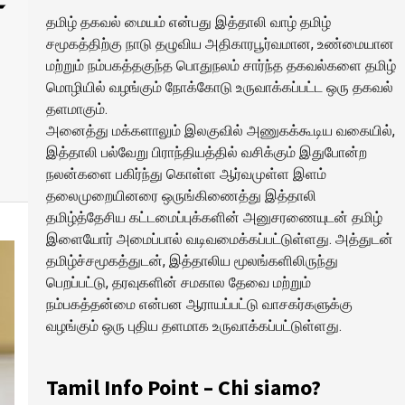
ர
தமிழ் தகவல் மையம் என்பது இத்தாலி வாழ் தமிழ்
சமூகத்திற்கு நாடு தழுவிய அதிகாரபூர்வமான, உண்மையான
மற்றும் நம்பகத்தகுந்த பொதுநலம் சார்ந்த தகவல்களை தமிழ்
மொழியில் வழங்கும் நோக்கோடு உருவாக்கப்பட்ட ஒரு தகவல்
தளமாகும்.
அனைத்து மக்களாலும் இலகுவில் அணுகக்கூடிய வகையில்,
இத்தாலி பல்வேறு பிராந்தியத்தில் வசிக்கும் இதுபோன்ற
நலன்களை பகிர்ந்து கொள்ள ஆர்வமுள்ள இளம்
தலைமுறையினரை ஒருங்கிணைத்து இத்தாலி
தமிழ்த்தேசிய கட்டமைப்புக்களின் அனுசரணையுடன் தமிழ்
இளையோர் அமைப்பால் வடிவமைக்கப்பட்டுள்ளது. அத்துடன்
தமிழ்ச்சமூகத்துடன், இத்தாலிய மூலங்களிலிருந்து
பெறப்பட்டு, தரவுகளின் சமகால தேவை மற்றும்
நம்பகத்தன்மை என்பன ஆராயப்பட்டு வாசகர்களுக்கு
வழங்கும் ஒரு புதிய தளமாக உருவாக்கப்பட்டுள்ளது.
Tamil Info Point – Chi siamo?