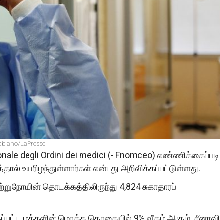
Fabiano/LaPresse
nale degli Ordini dei medici (- Fnomceo) எண்ணிக்கைப்படி
தால் உயரிழந்துள்ளார்கள் என்பது அறிவிக்கப்பட்டுள்ளது.
ற்றுநோயின் தொடக்கத்திலிருந்து 4,824 சுகாதாரப்
கப்பட்ட மக்களின் மொத்த தொகையில் 9% வீதம் ஆகும். சீனாவி