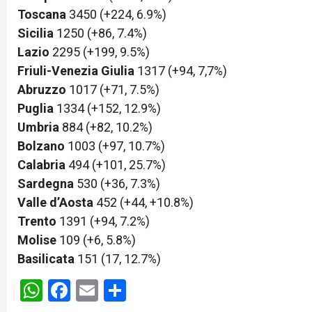
Toscana
3450 (+224, 6.9%)
Sicilia
1250 (+86, 7.4%)
Lazio
2295 (+199, 9.5%)
Friuli-Venezia Giulia
1317 (+94, 7,7%)
Abruzzo
1017 (+71, 7.5%)
Puglia
1334 (+152, 12.9%)
Umbria
884 (+82, 10.2%)
Bolzano
1003 (+97, 10.7%)
Calabria
494 (+101, 25.7%)
Sardegna
530 (+36, 7.3%)
Valle d’Aosta
452 (+44, +10.8%)
Trento
1391 (+94, 7.2%)
Molise
109 (+6, 5.8%)
Basilicata
151 (17, 12.7%)
WhatsApp
Facebook
Email
Share