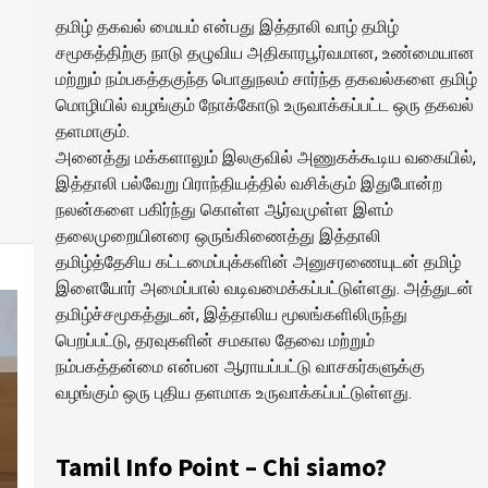
தமிழ் தகவல் மையம் என்பது இத்தாலி வாழ் தமிழ்
சமூகத்திற்கு நாடு தழுவிய அதிகாரபூர்வமான, உண்மையான
மற்றும் நம்பகத்தகுந்த பொதுநலம் சார்ந்த தகவல்களை தமிழ்
மொழியில் வழங்கும் நோக்கோடு உருவாக்கப்பட்ட ஒரு தகவல்
தளமாகும்.
அனைத்து மக்களாலும் இலகுவில் அணுகக்கூடிய வகையில்,
இத்தாலி பல்வேறு பிராந்தியத்தில் வசிக்கும் இதுபோன்ற
நலன்களை பகிர்ந்து கொள்ள ஆர்வமுள்ள இளம்
தலைமுறையினரை ஒருங்கிணைத்து இத்தாலி
தமிழ்த்தேசிய கட்டமைப்புக்களின் அனுசரணையுடன் தமிழ்
இளையோர் அமைப்பால் வடிவமைக்கப்பட்டுள்ளது. அத்துடன்
தமிழ்ச்சமூகத்துடன், இத்தாலிய மூலங்களிலிருந்து
பெறப்பட்டு, தரவுகளின் சமகால தேவை மற்றும்
நம்பகத்தன்மை என்பன ஆராயப்பட்டு வாசகர்களுக்கு
வழங்கும் ஒரு புதிய தளமாக உருவாக்கப்பட்டுள்ளது.
Tamil Info Point – Chi siamo?