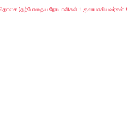
் தொகை (தற்போதைய நோயாளிகள் + குணமாகியவர்கள் +