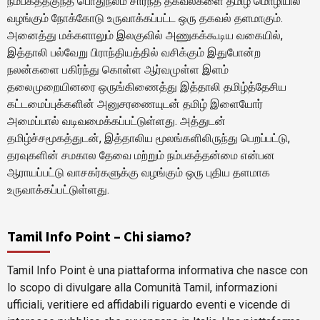
நம்பகத்தகுந்த பொதுநலம் சார்ந்த தகவல்களை தமிழ் மொழியில்
வழங்கும் நோக்கோடு உருவாக்கப்பட்ட ஒரு தகவல் தளமாகும்.
அனைத்து மக்களாலும் இலகுவில் அணுகக்கூடிய வகையில்,
இத்தாலி பல்வேறு பிராந்தியத்தில் வசிக்கும் இதுபோன்ற
நலன்களை பகிர்ந்து கொள்ள ஆர்வமுள்ள இளம்
தலைமுறையினரை ஒருங்கிணைத்து இத்தாலி தமிழ்த்தேசிய
கட்டமைப்புக்களின் அனுசரணையுடன் தமிழ் இளையோர்
அமைப்பால் வடிவமைக்கப்பட்டுள்ளது. அத்துடன்
தமிழ்ச்சமூகத்துடன், இத்தாலிய மூலங்களிலிருந்து பெறப்பட்டு,
தரவுகளின் சமகால தேவை மற்றும் நம்பகத்தன்மை என்பன
ஆராயப்பட்டு வாசகர்களுக்கு வழங்கும் ஒரு புதிய தளமாக
உருவாக்கப்பட்டுள்ளது.
Tamil Info Point – Chi siamo?
Tamil Info Point è una piattaforma informativa che nasce con
lo scopo di divulgare alla Comunità Tamil, informazioni
ufficiali, veritiere ed affidabili riguardo eventi e vicende di