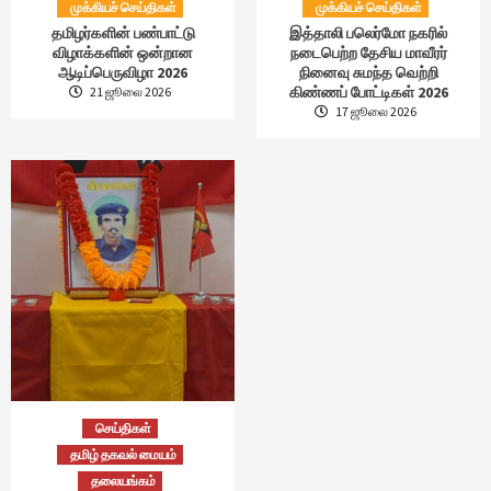
முக்கியச் செய்திகள்
முக்கியச் செய்திகள்
தமிழர்களின் பண்பாட்டு
இத்தாலி பலெர்மோ நகரில்
விழாக்களின் ஒன்றான
நடைபெற்ற தேசிய மாவீரர்
ஆடிப்பெருவிழா 2026
நினைவு சுமந்த வெற்றி
கிண்ணப் போட்டிகள் 2026
21 ஜூலை 2026
17 ஜூலை 2026
செய்திகள்
தமிழ் தகவல் மையம்
தலையங்கம்