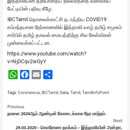
இத்தாலியின் தற்போதைய நிலவரத்தை விளக்கிய
பேட்டியின் பதிவு கீழே.
IBCTamil தொலைக்காட்சி நடாத்திய COVID19
சம்மந்தமான நேர்காணலில் இத்தாலி வாழ் தமிழ் சமூகம்
சார்பில் தமிழ் தகவல் மையத்திற்கு சில கேள்விகள்
முன்வைக்கப் பட்டன.
https://www.youtube.com/watch?
v=NjDCqv2wGyY
WhatsApp
Facebook
Email
Share
Tags:
Coronavirus
,
IBCTamil
,
Italia
,
Tamil
,
TamilInfoPoint
Continue
Previous
நாளை 2020ஆம் ஆண்டின் கோடைக்கால நேர மாற்றம்.
Reading
Next
29.03.2020 – கொரோனா தாக்கம் – இத்தாலியின் அன்றாட