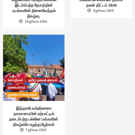
இடம்பெற்ற தேசத்தின்
நலன் திட்டம் 2026
புயல்களின் நினைவேந்தல்
8 ஜூலை 2026
நிகழ்வு.
10 ஜூலை 2026
செய்திகள்
தமிழ் தகவல் மையம்
தலையங்கம்
முக்கியச் செய்திகள்
இத்தாலி வல்திலானா
நகரசபையின் ஏற்பாட்டில்
நடைபெற்ற பல்லின மக்களின்
நிகழ்வில் ஈழத்தமிழர்கள்
7 ஜூலை 2026