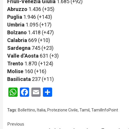
Friuli-Venezia Giulia
1.685 (+92)
Abruzzo
1.436 (+35)
Puglia
1.946 (+143)
Umbria
1.095 (+17)
Bolzano
1.418 (+47)
Calabria
669 (+10)
Sardegna
745 (+23)
Valle d’Aosta
631 (+3)
Trento
1.870 (+124)
Molise
160 (+16)
Basilicata
237 (+11)
WhatsApp
Facebook
Email
Share
Tags:
Bollettino
,
Italia
,
Protezione Civile
,
Tamil
,
TamilInfoPoint
Continue
Previous