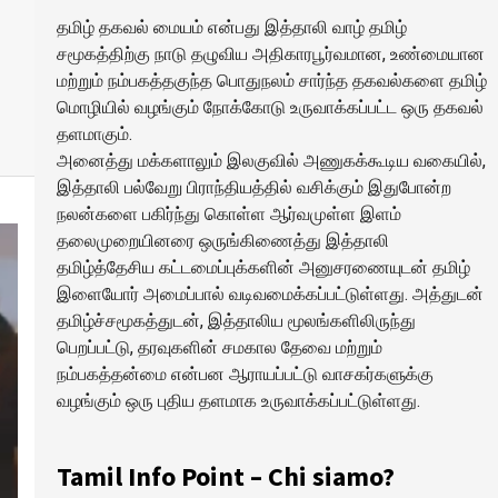
தமிழ் தகவல் மையம் என்பது இத்தாலி வாழ் தமிழ்
சமூகத்திற்கு நாடு தழுவிய அதிகாரபூர்வமான, உண்மையான
மற்றும் நம்பகத்தகுந்த பொதுநலம் சார்ந்த தகவல்களை தமிழ்
மொழியில் வழங்கும் நோக்கோடு உருவாக்கப்பட்ட ஒரு தகவல்
தளமாகும்.
அனைத்து மக்களாலும் இலகுவில் அணுகக்கூடிய வகையில்,
இத்தாலி பல்வேறு பிராந்தியத்தில் வசிக்கும் இதுபோன்ற
நலன்களை பகிர்ந்து கொள்ள ஆர்வமுள்ள இளம்
தலைமுறையினரை ஒருங்கிணைத்து இத்தாலி
தமிழ்த்தேசிய கட்டமைப்புக்களின் அனுசரணையுடன் தமிழ்
இளையோர் அமைப்பால் வடிவமைக்கப்பட்டுள்ளது. அத்துடன்
தமிழ்ச்சமூகத்துடன், இத்தாலிய மூலங்களிலிருந்து
பெறப்பட்டு, தரவுகளின் சமகால தேவை மற்றும்
நம்பகத்தன்மை என்பன ஆராயப்பட்டு வாசகர்களுக்கு
வழங்கும் ஒரு புதிய தளமாக உருவாக்கப்பட்டுள்ளது.
Tamil Info Point – Chi siamo?