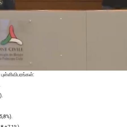
புள்ளிவிபரங்கள்:
.
).
5,8%).
18 +7,1%).