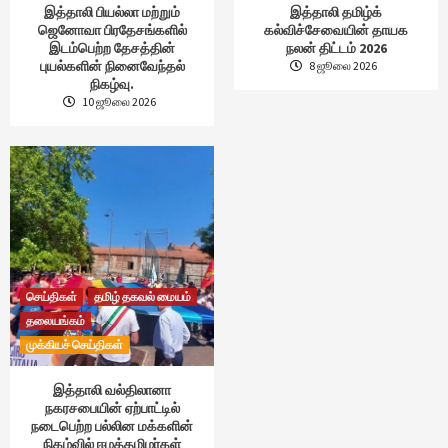
இத்தாலி பியல்லா மற்றும்
இத்தாலி தமிழ்க்
ஜெனோவா பிரதேசங்களில்
கல்விச்சேவையின் தாயக
இடம்பெற்ற தேசத்தின்
நலன் திட்டம் 2026
புயல்களின் நினைவேந்தல்
8 ஜூலை 2026
நிகழ்வு.
10 ஜூலை 2026
செய்திகள்
தமிழ் தகவல் மையம்
தலையங்கம்
முக்கியச் செய்திகள்
இத்தாலி வல்திலானா
நகரசபையின் ஏற்பாட்டில்
நடைபெற்ற பல்லின மக்களின்
நிகழ்வில் ஈழத்தமிழர்கள்