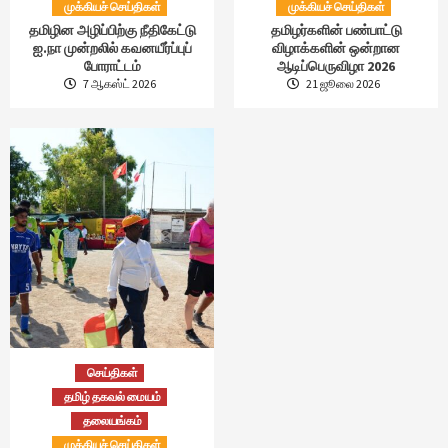
முக்கியச் செய்திகள்
முக்கியச் செய்திகள்
தமிழின அழிப்பிற்கு நீதிகேட்டு
தமிழர்களின் பண்பாட்டு
ஐ.நா முன்றலில் கவனயீர்ப்புப்
விழாக்களின் ஒன்றான
போராட்டம்
ஆடிப்பெருவிழா 2026
7 ஆகஸ்ட் 2026
21 ஜூலை 2026
செய்திகள்
தமிழ் தகவல் மையம்
தலையங்கம்
முக்கியச் செய்திகள்