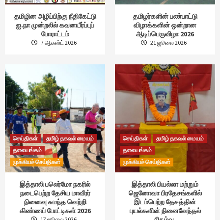
தமிழின அழிப்பிற்கு நீதிகேட்டு
தமிழர்களின் பண்பாட்டு
ஐ.நா முன்றலில் கவனயீர்ப்புப்
விழாக்களின் ஒன்றான
போராட்டம்
ஆடிப்பெருவிழா 2026
7 ஆகஸ்ட் 2026
21 ஜூலை 2026
செய்திகள்
தமிழ் தகவல் மையம்
செய்திகள்
தமிழ் தகவல் மையம்
தலையங்கம்
தலையங்கம்
முக்கியச் செய்திகள்
முக்கியச் செய்திகள்
இத்தாலி பலெர்மோ நகரில்
இத்தாலி பியல்லா மற்றும்
நடைபெற்ற தேசிய மாவீரர்
ஜெனோவா பிரதேசங்களில்
நினைவு சுமந்த வெற்றி
இடம்பெற்ற தேசத்தின்
கிண்ணப் போட்டிகள் 2026
புயல்களின் நினைவேந்தல்
நிகழ்வு.
17 ஜூலை 2026