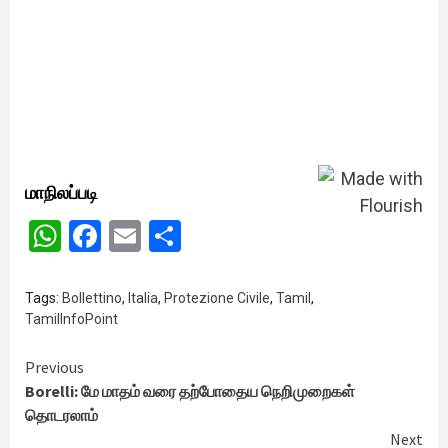
மாநிலப்படி
WhatsApp
Facebook
Email
Share
Tags:
Bollettino
,
Italia
,
Protezione Civile
,
Tamil
,
TamilInfoPoint
Continue
Previous
Borelli: மே மாதம் வரை தற்போதைய நெறிமுறைகள்
Reading
தொடரலாம்
Next