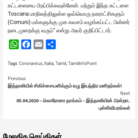
கட்டளையை பிறப்பிக்கவுள்ளேன். மற்றும் இந்த கட்டளை
Toscana மாநிலத்திலுள்ள ஒவ்வொரு நகராட்சிகளும்
(Comuni) மக்களுக்கு முக கவசம் வழங்கப்பட்ட பின்னர்
நடைமுறைக்கு வரும்” என்று அவர் குறிப்பிட்டார்.
WhatsApp
Facebook
Email
Share
Tags:
Coronavirus
,
Italia
,
Tamil
,
TamilInfoPoint
Continue
Previous
இத்தாலியில் சிகிச்சையளிக்கும் ஏழு இயந்திர மனிதர்கள்!
Reading
Next
05.04.2020 – கொரோனா தாக்கம் – இத்தாலியின் அன்றாட
புள்ளிவிபரங்கள்
மேலதிக செய்திகள்