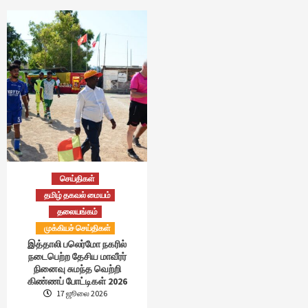
செய்திகள்
தமிழ் தகவல் மையம்
தலையங்கம்
முக்கியச் செய்திகள்
இத்தாலி பலெர்மோ நகரில்
நடைபெற்ற தேசிய மாவீரர்
நினைவு சுமந்த வெற்றி
கிண்ணப் போட்டிகள் 2026
17 ஜூலை 2026