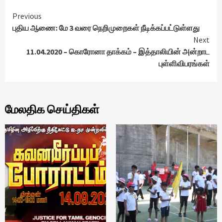
Continue
Previous
புதிய ஆணை: மே 3 வரை நெறிமுறைகள் நீடிக்கப்பட்டுள்ளது
Reading
Next
11.04.2020 – கொரோனா தாக்கம் – இத்தாலியின் அன்றாட
புள்ளிவிபரங்கள்
மேலதிக செய்திகள்