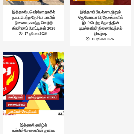
இத்தாலி பலெர்மோ நகரில்
இத்தாலி பியல்லா மற்றும்
நடைபெற்ற தேசிய மாவீரர்
ஜெனோவா பிரதேசங்களில்
நினைவு சுமந்த வெற்றி
இடம்பெற்ற தேசத்தின்
கிண்ணப் போட்டிகள் 2026
புயல்களின் நினைவேந்தல்
நிகழ்வு.
17 ஜூலை 2026
10 ஜூலை 2026
செய்திகள்
தமிழ் தகவல் மையம்
தலையங்கம்
முக்கியச் செய்திகள்
இத்தாலி தமிழ்க்
கல்விச்சேவையின் தாயக