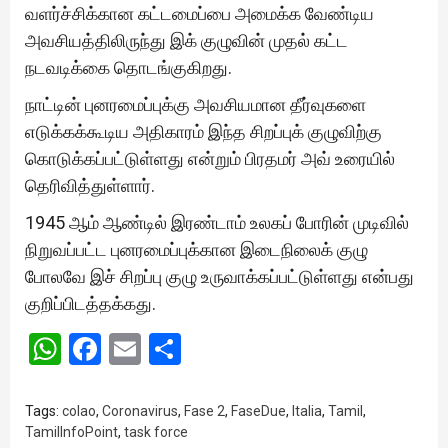
வளர்ச்சிக்கான கட்டமைப்பை அமைக்க வேண்டிய
அவசியத்திலிருந்து இக் குழுவின் முதல் கட்ட
நடவடிக்கை தொடங்குகிறது.
நாட்டின் புனரமைப்புக்கு அவசியமான தீர்வுகளை
எடுக்கக்கூடிய அதிகாரம் இந்த சிறப்புக் குழுவிற்கு
கொடுக்கப்பட்டுள்ளது என்றும் பிரதமர் அவ் உரையில்
தெரிவித்துள்ளார்.
1945 ஆம் ஆண்டில் இரண்டாம் உலகப் போரின் முடிவில்
நிறுவப்பட்ட புனரமைப்புக்கான இடைநிலைக் குழு
போலவே இச் சிறப்பு குழு உருவாக்கப்பட்டுள்ளது என்பது
குறிப்பிடத்தக்கது.
WhatsApp
Facebook
Email
Share
Tags:
colao
,
Coronavirus
,
Fase 2
,
FaseDue
,
Italia
,
Tamil
,
TamilInfoPoint
,
task force