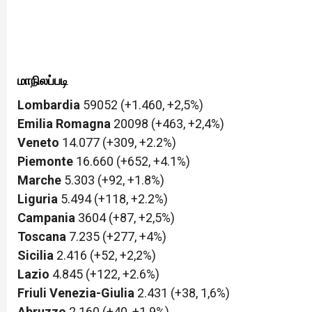
மாநிலப்படி
Lombardia
59052 (+1.460, +2,5%)
Emilia
Romagna
20098 (+463, +2,4%)
Veneto
14.077 (+309, +2.2%)
Piemonte
16.660 (+652, +4.1%)
Marche
5.303 (+92, +1.8%)
Liguria
5.494 (+118, +2.2%)
Campania
3604 (+87, +2,5%)
Toscana
7.235 (+277, +4%)
Sicilia
2.416 (+52, +2,2%)
Lazio
4.845 (+122, +2.6%)
Friuli
Venezia-Giulia
2.431 (+38, 1,6%)
Abruzzo
2.160 (+40, +1.9%)