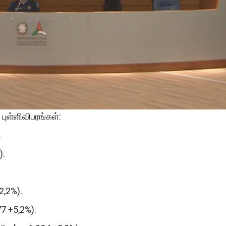
புள்ளிவிபரங்கள்:
.
).
2,2%).
77 +5,2%).