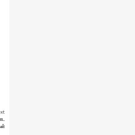
xt
றாட
கள்