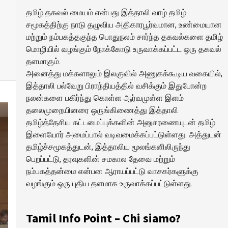
தமிழ் தகவல் மையம் என்பது இத்தாலி வாழ் தமிழ்
சமூகத்திற்கு நாடு தழுவிய அதிகாரபூர்வமான, உண்மையான
மற்றும் நம்பகத்தகுந்த பொதுநலம் சார்ந்த தகவல்களை தமிழ்
மொழியில் வழங்கும் நோக்கோடு உருவாக்கப்பட்ட ஒரு தகவல்
தளமாகும்.
அனைத்து மக்களாலும் இலகுவில் அணுகக்கூடிய வகையில்,
இத்தாலி பல்வேறு பிராந்தியத்தில் வசிக்கும் இதுபோன்ற
நலன்களை பகிர்ந்து கொள்ள ஆர்வமுள்ள இளம்
தலைமுறையினரை ஒருங்கிணைத்து இத்தாலி
தமிழ்த்தேசிய கட்டமைப்புக்களின் அனுசரணையுடன் தமிழ்
இளையோர் அமைப்பால் வடிவமைக்கப்பட்டுள்ளது. அத்துடன்
தமிழ்ச்சமூகத்துடன், இத்தாலிய மூலங்களிலிருந்து
பெறப்பட்டு, தரவுகளின் சமகால தேவை மற்றும்
நம்பகத்தன்மை என்பன ஆராயப்பட்டு வாசகர்களுக்கு
வழங்கும் ஒரு புதிய தளமாக உருவாக்கப்பட்டுள்ளது.
Tamil Info Point – Chi siamo?