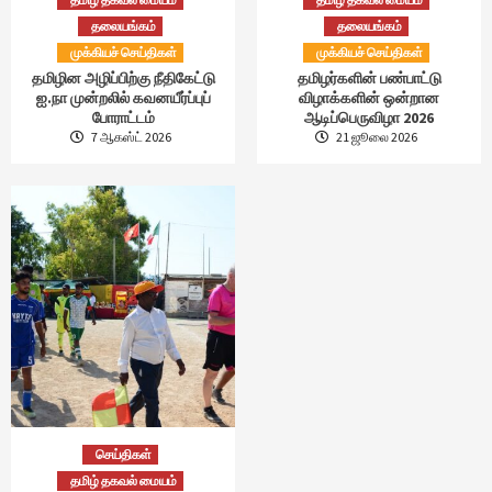
தலையங்கம்
தலையங்கம்
முக்கியச் செய்திகள்
முக்கியச் செய்திகள்
தமிழின அழிப்பிற்கு நீதிகேட்டு
தமிழர்களின் பண்பாட்டு
ஐ.நா முன்றலில் கவனயீர்ப்புப்
விழாக்களின் ஒன்றான
போராட்டம்
ஆடிப்பெருவிழா 2026
7 ஆகஸ்ட் 2026
21 ஜூலை 2026
செய்திகள்
தமிழ் தகவல் மையம்