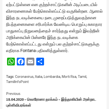
ஏற்பட்டுள்ளன என குற்றச்சாட்டுகளின் அடிப்படையில்
விசாரணைகள் மேற்கொள்ளப்பட்டு வருகின்றன. ஆனால்
இந்த நடவடிக்கையை நடைமுறைப்படுத்துவதற்கான
நிபந்தனைகளை சரிபார்க்க வேண்டிய பொறுப்பு சுகாதார
பாதுகாப்பு நிறுவனத்தைச் சார்ந்தது என்றும் இவற்றின்
அறிக்கையின் பின்னரே இந்த நடவடிக்கை
மேற்கொள்ளப்பட்டது என்றும் பல குற்றச்சாட்டுகளுக்கு
எதிராக Fontana பதிலளித்துள்ளார்.
WhatsApp
Facebook
Email
Share
Tags:
Coronavirus
,
Italia
,
Lombardia
,
Morti Rsa
,
Tamil
,
TamilInfoPoint
Continue
Previous
18.04.2020 – கொரோனா தாக்கம் – இத்தாலியின் அன்றாட
Reading
புள்ளிவிபரங்கள்