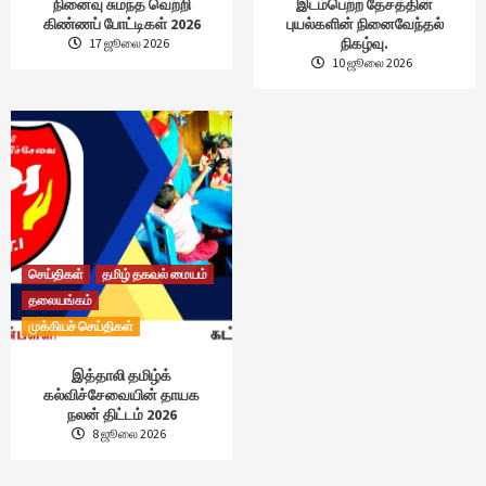
நினைவு சுமந்த வெற்றி
இடம்பெற்ற தேசத்தின்
கிண்ணப் போட்டிகள் 2026
புயல்களின் நினைவேந்தல்
நிகழ்வு.
17 ஜூலை 2026
10 ஜூலை 2026
செய்திகள்
தமிழ் தகவல் மையம்
தலையங்கம்
முக்கியச் செய்திகள்
இத்தாலி தமிழ்க்
கல்விச்சேவையின் தாயக
நலன் திட்டம் 2026
8 ஜூலை 2026