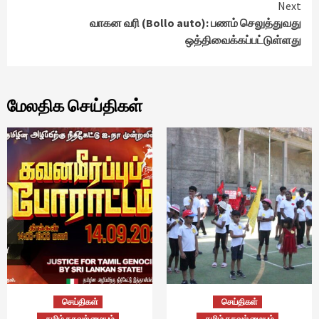
Next
வாகன வரி (Bollo auto): பணம் செலுத்துவது
ஒத்திவைக்கப்பட்டுள்ளது
மேலதிக செய்திகள்
செய்திகள்
செய்திகள்
தமிழ் தகவல் மையம்
தமிழ் தகவல் மையம்