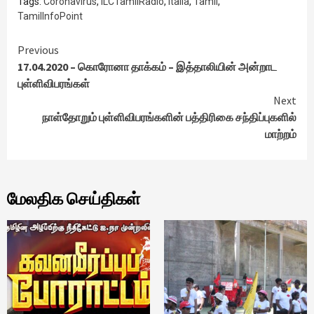
Tags:
Coronavirus
,
ILCTamilRadio
,
Italia
,
Tamil
,
TamilInfoPoint
Continue
Previous
17.04.2020 – கொரோனா தாக்கம் – இத்தாலியின் அன்றாட
Reading
புள்ளிவிபரங்கள்
Next
நாள்தோறும் புள்ளிவிபரங்களின் பத்திரிகை சந்திப்புகளில்
மாற்றம்
மேலதிக செய்திகள்