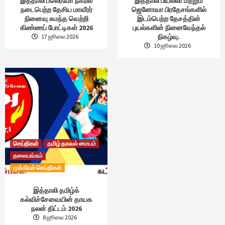
இத்தாலி பலெர்மோ நகரில்
இத்தாலி பியல்லா மற்றும்
நடைபெற்ற தேசிய மாவீரர்
ஜெனோவா பிரதேசங்களில்
நினைவு சுமந்த வெற்றி
இடம்பெற்ற தேசத்தின்
கிண்ணப் போட்டிகள் 2026
புயல்களின் நினைவேந்தல்
நிகழ்வு.
17 ஜூலை 2026
10 ஜூலை 2026
செய்திகள்
தமிழ் தகவல் மையம்
தலையங்கம்
முக்கியச் செய்திகள்
இத்தாலி தமிழ்க்
கல்விச்சேவையின் தாயக
நலன் திட்டம் 2026
8 ஜூலை 2026