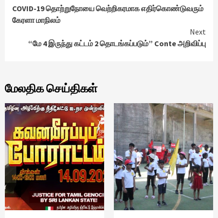
COVID-19 தொற்றுநோயை வெற்றிகரமாக எதிர்கொண்டுவரும்
Reading
கேரளா மாநிலம்
Next
“மே 4 இருந்து கட்டம் 2 தொடங்கப்படும்” Conte அறிவிப்பு
மேலதிக செய்திகள்