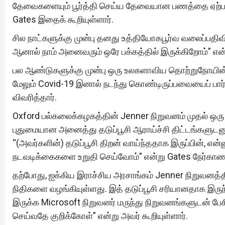
தேவைகளையும் பூர்த்தி செய்ய தேவையான பணத்தை ஏற்பாடு
Gates இதைக் கூறியுள்ளார்.
சில நாட்களுக்கு முன்பு தனது உத்தியோகபூர்வ வலைப்பதிவி
ஆனால் நாம் அனைவரும் ஒரே பக்கத்தில் இருக்கிறோம்” என்ற
பல ஆண்டுகளுக்கு முன்பு ஒரு உலகளாவிய தொற்றுநோயின் அ
மேலும் Covid-19 இனால் நடந்து கொண்டிருப்பவையைப் பா
விவரித்தார்.
Oxford பல்கலைக்கழகத்தின் Jenner நிறுவனம் முதல் ஒர
புதுமையான அனைத்து தடுப்பூசி ஆராய்ச்சி திட்டங்களுடனும
“(அவர்களின்) தடுப்பூசி திறன் வாய்ந்ததாக இருப்பின், என்ன
நடவடிக்கைகளை உறுதி செய்வோம்” என்று Gates நேர்காணல
தற்போது, ஐக்கிய இராச்சிய அரசாங்கம் Jenner நிறுவனத
நிதிகளை வழங்கியுள்ளது. இத் தடுப்பூசி சரியானதாக இரு
இருக்க Microsoft நிறுவனர் மருந்து நிறுவனங்களுடன் பேசி
செய்வதே குறிக்கோள்” என்று அவர் கூறியுள்ளார்.