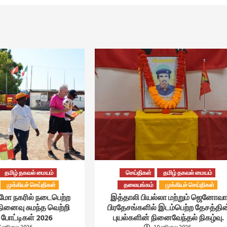
தமிழ் தகவல் மையம்
செய்திகள்
தமிழ் தகவல் மையம்
முக்கியச் செய்திகள்
தலையங்கம்
முக்கியச் செய்திகள்
்மோ நகரில் நடைபெற்ற
இத்தாலி பியல்லா மற்றும் ஜெனோவா
நினைவு சுமந்த வெற்றி
பிரதேசங்களில் இடம்பெற்ற தேசத்தின
போட்டிகள் 2026
புயல்களின் நினைவேந்தல் நிகழ்வு.
7 ஜூலை 2026
10 ஜூலை 2026