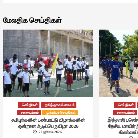
மேலதிக செய்திகள்
செய்திகள்
தமிழ் தகவல் மையம்
செய்திகள்
தலையங்கம்
முக்கியச் செய்திகள்
தலையங்கம்
தமிழர்களின் பண்பாட்டு விழாக்களின்
இத்தாலி பலெர
ஒன்றான ஆடிப்பெருவிழா 2026
தேசிய மாவீரர் 
கிண்ணப் 
21 ஜூலை 2026
1