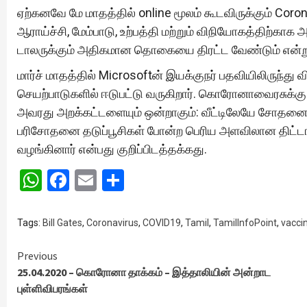
ஏற்கனவே மே மாதத்தில் online மூலம் கூடவிருக்கும் Corona
ஆராய்ச்சி, மேம்பாடு, உற்பத்தி மற்றும் விநியோகத்திற்காக
டாலருக்கும் அதிகமான தொகையை திரட்ட வேண்டும் என்று Ga
மார்ச் மாதத்தில் Microsoftன் இயக்குநர் பதவியிலிருந்து 
செயற்பாடுகளில் ஈடுபட்டு வருகிறார். கொரோனாவைரசுக்கு எ
அவரது அறக்கட்டளையும் ஒன்றாகும்: வீட்டிலேயே சோதனை 
பரிசோதனை தடுப்பூசிகள் போன்ற பெரிய அளவிலான திட்டங்க
வழங்கினார் என்பது குறிப்பிடத்தக்கது.
WhatsApp
Facebook
Email
Share
Tags:
Bill Gates
,
Coronavirus
,
COVID19
,
Tamil
,
TamilInfoPoint
,
vacci
Continue
Previous
25.04.2020 – கொரோனா தாக்கம் – இத்தாலியின் அன்றாட
Reading
புள்ளிவிபரங்கள்