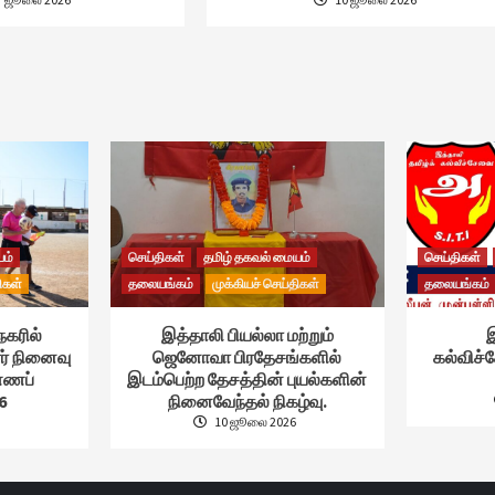
யம்
செய்திகள்
தமிழ் தகவல் மையம்
செய்திகள்
ிகள்
தலையங்கம்
முக்கியச் செய்திகள்
தலையங்கம்
நகரில்
இத்தாலி பியல்லா மற்றும்
இ
ர் நினைவு
ஜெனோவா பிரதேசங்களில்
கல்விச
ண்ணப்
இடம்பெற்ற தேசத்தின் புயல்களின்
6
நினைவேந்தல் நிகழ்வு.
10 ஜூலை 2026