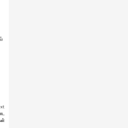
ல்
xt
றாட
கள்