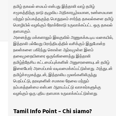
தமிழ் தகவல் மையம் என்பது இத்தாலி வாழ் தமிழ்
சமூகத்திற்கு நாடு தழுவிய அதிகாரபூர்வமான, உண்மையான
மற்றும் நம்பகத்தகுந்த பொதுநலம் சார்ந்த தகவல்களை தமிழ்
மொழியில் வழங்கும் நோக்கோடு உருவாக்கப்பட்ட ஒரு தகவல்
தளமாகும்.
அனைத்து மக்களாலும் இலகுவில் அணுகக்கூடிய வகையில்,
இத்தாலி பல்வேறு பிராந்தியத்தில் வசிக்கும் இதுபோன்ற
நலன்களை பகிர்ந்து கொள்ள ஆர்வமுள்ள இளம்
தலைமுறையினரை ஒருங்கிணைத்து இத்தாலி
தமிழ்த்தேசிய கட்டமைப்புக்களின் அனுசரணையுடன் தமிழ்
இளையோர் அமைப்பால் வடிவமைக்கப்பட்டுள்ளது. அத்துடன்
தமிழ்ச்சமூகத்துடன், இத்தாலிய மூலங்களிலிருந்து
பெறப்பட்டு, தரவுகளின் சமகால தேவை மற்றும்
நம்பகத்தன்மை என்பன ஆராயப்பட்டு வாசகர்களுக்கு
வழங்கும் ஒரு புதிய தளமாக உருவாக்கப்பட்டுள்ளது.
Tamil Info Point – Chi siamo?