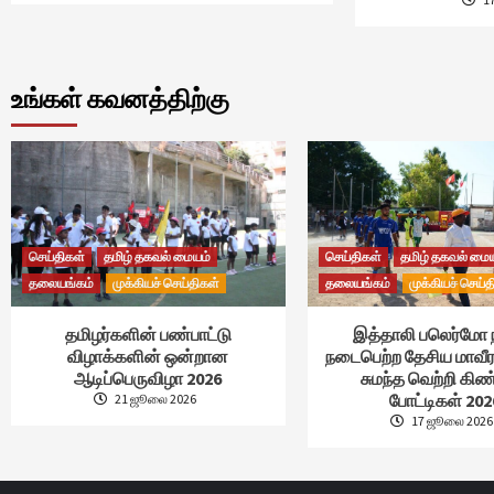
உங்கள் கவனத்திற்கு
செய்திகள்
தமிழ் தகவல் மையம்
செய்திகள்
தமிழ் தகவல் மை
தலையங்கம்
முக்கியச் செய்திகள்
தலையங்கம்
முக்கியச் செய்த
தமிழர்களின் பண்பாட்டு
இத்தாலி பலெர்மோ 
விழாக்களின் ஒன்றான
நடைபெற்ற தேசிய மாவீர
ஆடிப்பெருவிழா 2026
சுமந்த வெற்றி கி
போட்டிகள் 202
21 ஜூலை 2026
17 ஜூலை 2026