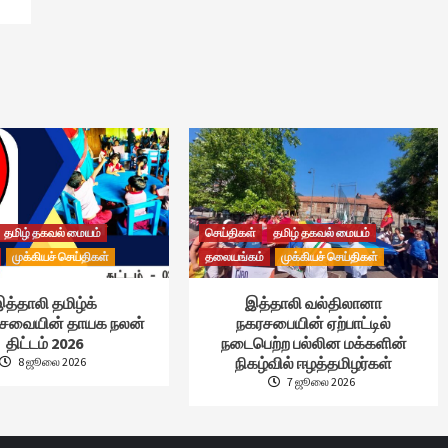
தமிழ் தகவல் மையம்
செய்திகள்
தமிழ் தகவல் மையம்
முக்கியச் செய்திகள்
தலையங்கம்
முக்கியச் செய்திகள்
த்தாலி தமிழ்க்
இத்தாலி வல்திலானா
்சேவையின் தாயக நலன்
நகரசபையின் ஏற்பாட்டில்
திட்டம் 2026
நடைபெற்ற பல்லின மக்களின்
நிகழ்வில் ஈழத்தமிழர்கள்
8 ஜூலை 2026
7 ஜூலை 2026