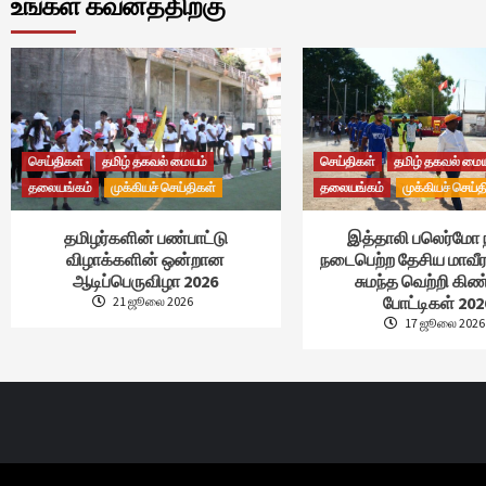
உங்கள் கவனத்திற்கு
செய்திகள்
தமிழ் தகவல் மையம்
செய்திகள்
தமிழ் தகவல் மை
தலையங்கம்
முக்கியச் செய்திகள்
தலையங்கம்
முக்கியச் செய்த
தமிழர்களின் பண்பாட்டு
இத்தாலி பலெர்மோ 
விழாக்களின் ஒன்றான
நடைபெற்ற தேசிய மாவீர
ஆடிப்பெருவிழா 2026
சுமந்த வெற்றி கி
போட்டிகள் 202
21 ஜூலை 2026
17 ஜூலை 2026