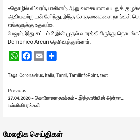
«தொழில் விவரம், பாலினம், ஆறு வகையான வயதுக் குழுக்கள், 
ஆகியவற்றுடன் சேர்ந்து, இந்த சோதனைகளை நாங்கள் பெர
எங்களுக்கு உதவும்».
மேலும், இது கட்டம் 2 இன் முதல் வாரத்திலிருந்து த
Domenico Arcuri தெரிவித்துள்ளார்.
WhatsApp
Facebook
Email
Share
Tags:
Coronavirus
,
Italia
,
Tamil
,
TamilInfoPoint
,
test
Continue
Previous
27.04.2020 – கொரோனா தாக்கம் – இத்தாலியின் அன்றாட
Reading
புள்ளிவிபரங்கள்
மேலதிக செய்திகள்