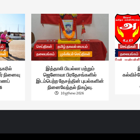
யம்
செய்திகள்
தமிழ் தகவல் மையம்
செய்திகள்
ிகள்
தலையங்கம்
முக்கியச் செய்திகள்
தலையங்கம்
நகரில்
இத்தாலி பியல்லா மற்றும்
இ
ர் நினைவு
ஜெனோவா பிரதேசங்களில்
கல்விச
ண்ணப்
இடம்பெற்ற தேசத்தின் புயல்களின்
6
நினைவேந்தல் நிகழ்வு.
10 ஜூலை 2026