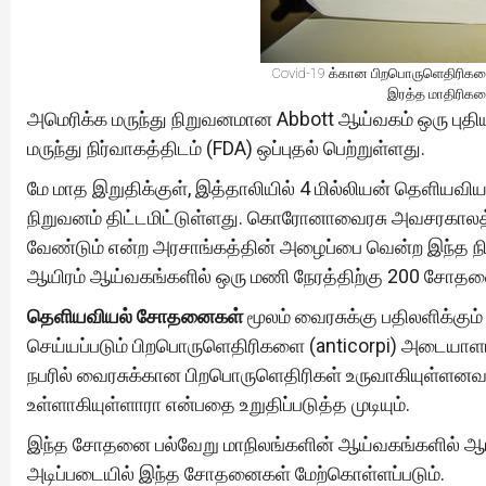
Covid-19 க்கான பிறபொருளெதிரிக
இரத்த மாதிரிகள
அமெரிக்க மருந்து நிறுவனமான Abbott ஆய்வகம் ஒரு புதி
மருந்து நிர்வாகத்திடம் (FDA) ஒப்புதல் பெற்றுள்ளது.
மே மாத இறுதிக்குள், இத்தாலியில் 4 மில்லியன் தெளியவ
நிறுவனம் திட்டமிட்டுள்ளது. கொரோனாவைரசு அவசரகாலத்
வேண்டும் என்ற அரசாங்கத்தின் அழைப்பை வென்ற இந்த நி
ஆயிரம் ஆய்வகங்களில் ஒரு மணி நேரத்திற்கு 200 சோதனைகள
தெளியவியல் சோதனைகள்
மூலம் வைரசுக்கு பதிலளிக்கும்
செய்யப்படும் பிறபொருளெதிரிகளை (anticorpi) அடையாள
நபரில் வைரசுக்கான பிறபொருளெதிரிகள் உருவாகியுள்ளனவ
உள்ளாகியுள்ளாரா என்பதை உறுதிப்படுத்த முடியும்.
இந்த சோதனை பல்வேறு மாநிலங்களின் ஆய்வகங்களில் ஆரம்ப
அடிப்படையில் இந்த சோதனைகள் மேற்கொள்ளப்படும்.