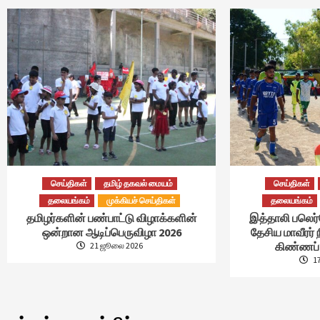
செய்திகள்
தமிழ் தகவல் மையம்
செய்திகள்
தலையங்கம்
முக்கியச் செய்திகள்
தலையங்கம்
தமிழர்களின் பண்பாட்டு விழாக்களின்
இத்தாலி பலெர
ஒன்றான ஆடிப்பெருவிழா 2026
தேசிய மாவீரர் 
கிண்ணப் 
21 ஜூலை 2026
1