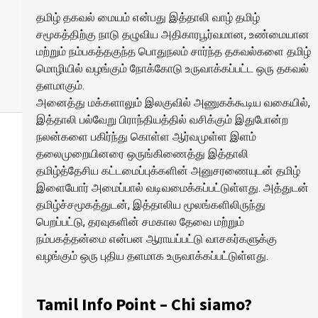
தமிழ் தகவல் மையம் என்பது இத்தாலி வாழ் தமிழ்
சமூகத்திற்கு நாடு தழுவிய அதிகாரபூர்வமான, உண்மையான
மற்றும் நம்பகத்தகுந்த பொதுநலம் சார்ந்த தகவல்களை தமிழ்
மொழியில் வழங்கும் நோக்கோடு உருவாக்கப்பட்ட ஒரு தகவல்
தளமாகும்.
அனைத்து மக்களாலும் இலகுவில் அணுகக்கூடிய வகையில்,
இத்தாலி பல்வேறு பிராந்தியத்தில் வசிக்கும் இதுபோன்ற
நலன்களை பகிர்ந்து கொள்ள ஆர்வமுள்ள இளம்
தலைமுறையினரை ஒருங்கிணைத்து இத்தாலி
தமிழ்த்தேசிய கட்டமைப்புக்களின் அனுசரணையுடன் தமிழ்
இளையோர் அமைப்பால் வடிவமைக்கப்பட்டுள்ளது. அத்துடன்
தமிழ்ச்சமூகத்துடன், இத்தாலிய மூலங்களிலிருந்து
பெறப்பட்டு, தரவுகளின் சமகால தேவை மற்றும்
நம்பகத்தன்மை என்பன ஆராயப்பட்டு வாசகர்களுக்கு
வழங்கும் ஒரு புதிய தளமாக உருவாக்கப்பட்டுள்ளது.
Tamil Info Point – Chi siamo?