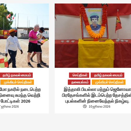
தமிழ் தகவல் மையம்
செய்திகள்
தமிழ் தகவல் மையம்
முக்கியச் செய்திகள்
தலையங்கம்
முக்கியச் செய்திகள்
்மோ நகரில் நடைபெற்ற
இத்தாலி பியல்லா மற்றும் ஜெனோவா
நினைவு சுமந்த வெற்றி
பிரதேசங்களில் இடம்பெற்ற தேசத்தின
போட்டிகள் 2026
புயல்களின் நினைவேந்தல் நிகழ்வு.
7 ஜூலை 2026
10 ஜூலை 2026