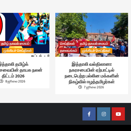
தமிழ் தகவல் மையம்
செய்திகள்
தமிழ் தகவல் மையம்
முக்கியச் செய்திகள்
தலையங்கம்
முக்கியச் செய்திகள்
த்தாலி தமிழ்க்
இத்தாலி வல்திலானா
்சேவையின் தாயக நலன்
நகரசபையின் ஏற்பாட்டில்
திட்டம் 2026
நடைபெற்ற பல்லின மக்களின்
நிகழ்வில் ஈழத்தமிழர்கள்
8 ஜூலை 2026
7 ஜூலை 2026
Facebook
Instagram
Youtub