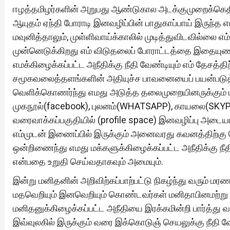
ஈழத்தமிழர்களின் அறுபது ஆண்டுகால அடக்குமுறைக்கெதிர
ஆயுதம் ஏந்தி போராடி இனவழிப்பின் பாதுகாப்பாய் இருந்
மவுனித்தாலும், முள்ளிவாய்க்காலில் முடித்துவிடவில்லை
முன்னெடுக்கிறது எம் விடுதலைப் போராட்டத்தை இதையுணர்ந்
எமக்கிழைக்கப்பட்ட அநீதிக்கு நீதி வேண்டியும் எம் தேசத
சமூகவலைத்தளங்களின் அதியுச்ச பாவனையைப் பயன்படுத்
வெளிக்கொணர்ந்து எமது அடுத்த தலைமுறையினருக்கும் பகிர
முகநூல்(facebook), புலனம்(WHATSAPP), காயலை(SKYPE)
வரைவாக்கப்பகுதியில் (profile space) இனவழிப்பு அடை
எம்முடன் இணைப்பில் இருக்கும் அனைவரது கவனத்திற்கு 
ஒன்றிணைந்து எமது மக்களுக்கிழைக்கப்பட்ட அநீதிக்கு நீ
என்பதை உறுதி செய்வதாகவும் அமையும்.
இன்று மனிதனின் அறிவிற்கப்பாற்பட்டு நிகழ்ந்து வரும் மர
மதவெறியும் இனவெறியும் கொண்டவர்கள் மனிதாபினமற்ற
மனிதனுக்கிழைக்கப்பட்ட அநீதியை இரக்கமின்றி பார்த்து வ
இவ்வுலகில் இருக்கும் வரை இக்கொடுஞ் செயலுக்கு நீதி வ