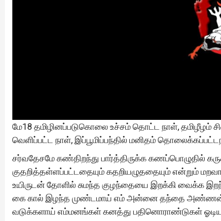
மே18 தமிழினப்படுகொலை உச்சம் தொட்ட நாள், தமிழீழம் சித
வெளிப்பட்ட நாள், இப்பூமிப்பந்தில் மனிதம் தொலைக்கப்பட்ட
சர்வதேசமே கண்திறந்து பார்த்திருக்க கணப்பொழுதில் கருகி
குதறித்தள்ளப்பட்டதையும் கதறியழுததையும் என்றும் மறவாது
உயிருடன் தோளில் சுமந்த குழந்தையை இறக்கி வைக்க இறந
கை கால் இழந்த முண்டமாய் எம் அன்னை தந்தை அண்ணன் த
வடுக்களாய் எம்மனங்கள் கனத்து பதினொராண்டுகள் ஓடியும்