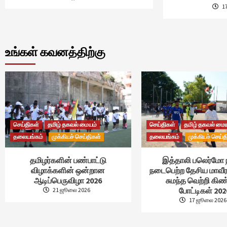
1
உங்கள் கவனத்திற்கு
செய்திகள்
தமிழ் தகவல் மையம்
செய்திகள்
தமிழ் தகவல் மை
தலையங்கம்
முக்கியச் செய்திகள்
தலையங்கம்
முக்கியச் செய்த
தமிழர்களின் பண்பாட்டு
இத்தாலி பலெர்மோ 
விழாக்களின் ஒன்றான
நடைபெற்ற தேசிய மாவீர
ஆடிப்பெருவிழா 2026
சுமந்த வெற்றி கி
போட்டிகள் 202
21 ஜூலை 2026
17 ஜூலை 2026