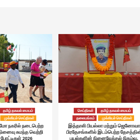
தமிழ் தகவல் மையம்
செய்திகள்
தமிழ் தகவல் மையம்
முக்கியச் செய்திகள்
தலையங்கம்
முக்கியச் செய்திகள்
்மோ நகரில் நடைபெற்ற
இத்தாலி பியல்லா மற்றும் ஜெனோவா
நினைவு சுமந்த வெற்றி
பிரதேசங்களில் இடம்பெற்ற தேசத்தின
போட்டிகள் 2026
புயல்களின் நினைவேந்தல் நிகழ்வு.