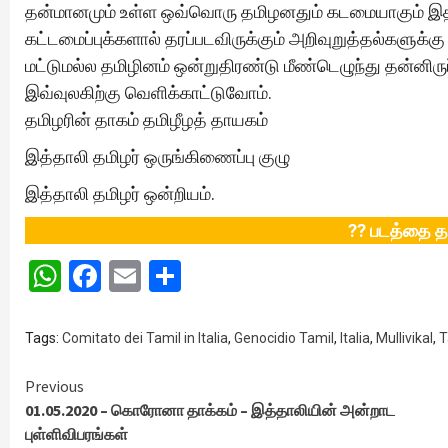
தன்மானமும் உள்ள ஒவ்வொரு தமிழனதும் கடமையாகும் இதன
கட்டமைப்புக்களால் தரப்படவிருக்கும் அறிவுறுத்தல்களுக
மட்டுமல்ல தமிழினம் ஒன்றுதிரண்டு மீண்டெழுந்து தன்னிரு
இவ்வுலகிற்கு வெளிக்காட்டுவோம்.
தமிழரின் தாகம் தமிழீழத் தாயகம்
இத்தாலி தமிழர் ஒருங்கிணைப்பு குழு
இத்தாலி தமிழர் ஒன்றியம்.
?? படத்தை த
WhatsApp
Facebook
Email
Share
Tags:
Comitato dei Tamil in Italia
,
Genocidio Tamil
,
Italia
,
Mullivikal
,
T
Continue
Previous
01.05.2020 – கொரோனா தாக்கம் – இத்தாலியின் அன்றாட
Reading
புள்ளிவிபரங்கள்