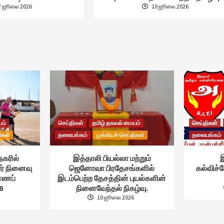
7 ஜூலை 2026
10 ஜூலை 2026
யம்
செய்திகள்
தமிழ் தகவல் மையம்
செய்திகள்
ிகள்
தலையங்கம்
முக்கியச் செய்திகள்
தலையங்கம்
நகரில்
இத்தாலி பியல்லா மற்றும்
இ
ர் நினைவு
ஜெனோவா பிரதேசங்களில்
கல்விச
ண்ணப்
இடம்பெற்ற தேசத்தின் புயல்களின்
6
நினைவேந்தல் நிகழ்வு.
10 ஜூலை 2026