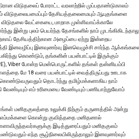
ான விடுதலைப் போராட்ட வரலாற்றில் முப்பதாண்டுகாலம்
த எம் விடுதலையமைப்பும் தேசியத்தலைமையும் ஆயுதங்களை
 எம் விடுதலை வேட்கையை, மாறாக முள்ளிவாய்க்காலே
து இன்று புலம் பெயர்ந்த தேசங்களில் நாம் முடங்கிகிடந்தாலு
்திற்காய் தேசியத்திற்கான அழைப்பை ஏற்று இன்றைய
தி இனவழிப்பு இனவுணர்வு இனவெழுச்சி சார்ந்த ஆக்கங்கள
்ந்து கொண்டும், தங்களின் பயன்பாட்டில் இருக்கும்
, Viber போன்ற மென்பொருட்களில் தங்கள் தன்னியம்பி
யாளத்தை மே 18 வரை பயன்பாட்டில் வைத்திருப்பது ஊடாக
கொண்டுவருவதும் தொடர்ந்து தமிழ்மக்களாகிய நாம்
தி வேண்டியும் எம் உரிமையை வேண்டியும் பணியாற்றுவோம்
ணங்கள் மனிதகுலத்தை உலுக்கி நிற்கும் தருணத்தில் அன்று
ு எம்மக்களை கொன்று குவித்ததை மனிதனால்
ாளாவிருந்தவர்களுக்கு இடித்துரைப்பதும் மனிதகுலம்
ேண்டுவதும் எந்த சூழ்நிலையிலிருந்தாலும் இனவுணர்வும்