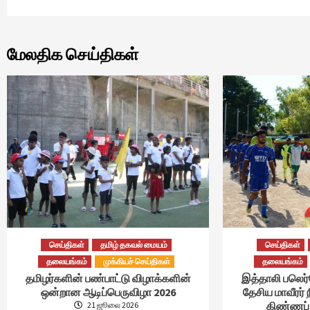
மேலதிக செய்திகள்
செய்திகள்
தமிழ் தகவல் மையம்
செய்திகள்
தலையங்கம்
முக்கியச் செய்திகள்
தலையங்கம்
தமிழர்களின் பண்பாட்டு விழாக்களின்
இத்தாலி பலெர
ஒன்றான ஆடிப்பெருவிழா 2026
தேசிய மாவீரர் 
கிண்ணப் 
21 ஜூலை 2026