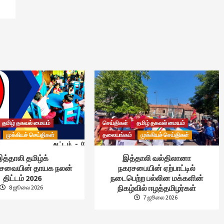
தமிழ் தகவல் மையம்
செய்திகள்
தமிழ் தகவல் மையம்
முக்கியச் செய்திகள்
தலையங்கம்
முக்கியச் செய்திகள்
த்தாலி தமிழ்க்
இத்தாலி வல்திலானா
்சேவையின் தாயக நலன்
நகரசபையின் ஏற்பாட்டில்
திட்டம் 2026
நடைபெற்ற பல்லின மக்களின்
நிகழ்வில் ஈழத்தமிழர்கள்
8 ஜூலை 2026
7 ஜூலை 2026