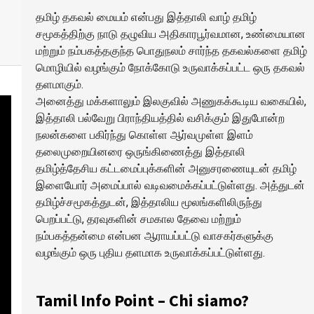
தமிழ் தகவல் மையம் என்பது இத்தாலி வாழ் தமிழ்
சமூகத்திற்கு நாடு தழுவிய அதிகாரபூர்வமான, உண்மையான
மற்றும் நம்பகத்தகுந்த பொதுநலம் சார்ந்த தகவல்களை தமிழ்
மொழியில் வழங்கும் நோக்கோடு உருவாக்கப்பட்ட ஒரு தகவல்
தளமாகும்.
அனைத்து மக்களாலும் இலகுவில் அணுகக்கூடிய வகையில்,
இத்தாலி பல்வேறு பிராந்தியத்தில் வசிக்கும் இதுபோன்ற
நலன்களை பகிர்ந்து கொள்ள ஆர்வமுள்ள இளம்
தலைமுறையினரை ஒருங்கிணைத்து இத்தாலி
தமிழ்த்தேசிய கட்டமைப்புக்களின் அனுசரணையுடன் தமிழ்
இளையோர் அமைப்பால் வடிவமைக்கப்பட்டுள்ளது. அத்துடன்
தமிழ்ச்சமூகத்துடன், இத்தாலிய மூலங்களிலிருந்து
பெறப்பட்டு, தரவுகளின் சமகால தேவை மற்றும்
நம்பகத்தன்மை என்பன ஆராயப்பட்டு வாசகர்களுக்கு
வழங்கும் ஒரு புதிய தளமாக உருவாக்கப்பட்டுள்ளது.
Tamil Info Point – Chi siamo?