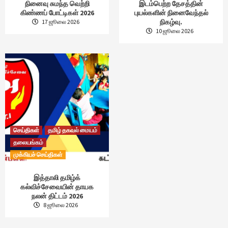
நினைவு சுமந்த வெற்றி
இடம்பெற்ற தேசத்தின்
கிண்ணப் போட்டிகள் 2026
புயல்களின் நினைவேந்தல்
நிகழ்வு.
17 ஜூலை 2026
10 ஜூலை 2026
செய்திகள்
தமிழ் தகவல் மையம்
தலையங்கம்
முக்கியச் செய்திகள்
இத்தாலி தமிழ்க்
கல்விச்சேவையின் தாயக
நலன் திட்டம் 2026
8 ஜூலை 2026