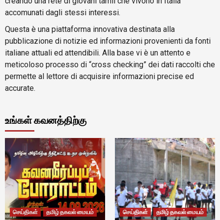
creando una rete di giovani tamil che vivono in Italia
accomunati dagli stessi interessi.
Questa è una piattaforma innovativa destinata alla
pubblicazione di notizie ed informazioni provenienti da fonti
italiane attuali ed attendibili. Alla base vi è un attento e
meticoloso processo di “cross checking” dei dati raccolti che
permette al lettore di acquisire informazioni precise ed
accurate.
உங்கள் கவனத்திற்கு
செய்திகள்
தமிழ் தகவல் மையம்
செய்திகள்
தமிழ் தகவல் மையம்