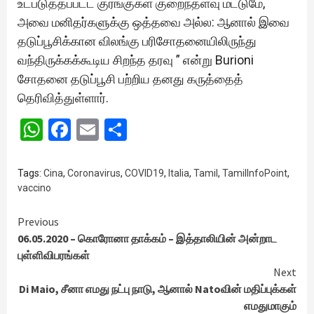
உட்படுத்தப்பட்ட குரங்குகள் குறைந்தளவு மட்டுமே,
அவை மனிதர்களுக்கு ஒத்தவை அல்ல: ஆனால் இவை
தடுப்பூசிக்கான விலங்கு பரிசோதனையிலிருந்து
வந்திருக்கக்கூடிய சிறந்த தரவு ” என்று Burioni
சோதனை தடுப்பூசி பற்றிய தனது கருத்தைத்
தெரிவித்துள்ளார்.
WhatsApp
Facebook
Email
Share
Tags:
Cina
,
Coronavirus
,
COVID19
,
Italia
,
Tamil
,
TamilInfoPoint
,
vaccino
Continue
Previous
06.05.2020 – கொரோனா தாக்கம் – இத்தாலியின் அன்றாட
Reading
புள்ளிவிபரங்கள்
Next
Di Maio, சீனா எமது நட்பு நாடு, ஆனால் Natoவின் மதிப்புக்கள்
எமதுமாகும்