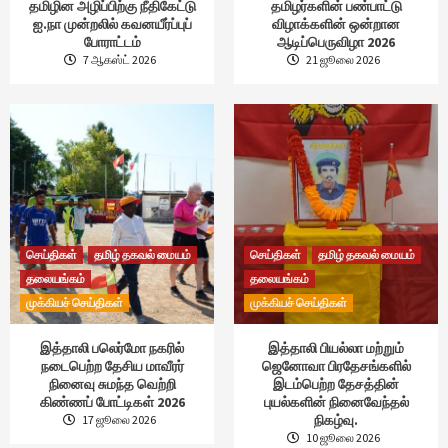
தமிழின அழிப்பிற்கு நீதிகேட்டு
தமிழர்களின் பண்பாட்டு
ஐ.நா முன்றலில் கவனயீர்ப்புப்
விழாக்களின் ஒன்றான
போராட்டம்
ஆடிப்பெருவிழா 2026
7 ஆகஸ்ட் 2026
21 ஜூலை 2026
செய்திகள்
தமிழ் தகவல் மையம்
செய்திகள்
தமிழ் தகவல் மையம்
தலையங்கம்
தலையங்கம்
முக்கியச் செய்திகள்
முக்கியச் செய்திகள்
இத்தாலி பலெர்மோ நகரில்
இத்தாலி பியல்லா மற்றும்
நடைபெற்ற தேசிய மாவீரர்
ஜெனோவா பிரதேசங்களில்
நினைவு சுமந்த வெற்றி
இடம்பெற்ற தேசத்தின்
கிண்ணப் போட்டிகள் 2026
புயல்களின் நினைவேந்தல்
நிகழ்வு.
17 ஜூலை 2026
10 ஜூலை 2026