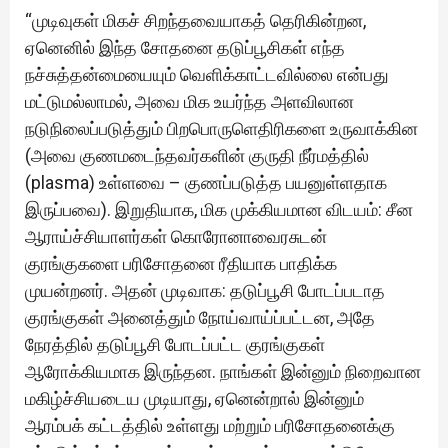
“முடிவுகள் மிகச் சிறந்தவையாகத் தெரிகின்றன,
ஏனெனில் இந்த சோதனை தடுப்பூசிகள் எந்த
நச்சுத்தன்மையையும் வெளிக்காட்டவில்லை என்பது
மட்டுமல்லாமல், அவை மிக உயர்ந்த அளவிலான
நடுநிலைப்படுத்தும் பிறபொருளெதிரிகளை உருவாக்கின
(அவை குணமடைந்தவர்களின் குருதி நீர்மத்தில்
(plasma) உள்ளவை – குணப்படுத்த பயனுள்ளதாக
இருப்பவை). இறுதியாக, மிக முக்கியமான விடயம்: சீன
ஆராய்ச்சியாளர்கள் கொரோனாவைரசுடன்
குரங்குகளை பரிசோதனை ரீதியாக பாதிக்க
முயன்றனர். அதன் முடிவாக: தடுப்பூசி போடப்படாத
குரங்குகள் அனைத்தும் நோய்வாய்ப்பட்டன, அதே
நேரத்தில் தடுப்பூசி போடப்பட்ட குரங்குகள்
ஆரோக்கியமாக இருந்தன. நாங்கள் இன்னும் நிறைவான
மகிழ்ச்சியடைய முடியாது, ஏனென்றால் இன்னும்
ஆரம்பக் கட்டத்தில் உள்ளது மற்றும் பரிசோதனைக்கு