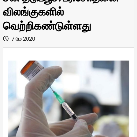
விலங்குகளில்
வெற்றிகண்டுள்ளது
7 மே 2020