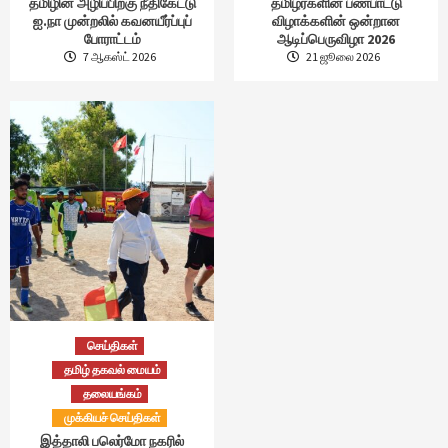
தமிழின அழிப்பிற்கு நீதிகேட்டு
தமிழர்களின் பண்பாட்டு
ஐ.நா முன்றலில் கவனயீர்ப்புப்
விழாக்களின் ஒன்றான
போராட்டம்
ஆடிப்பெருவிழா 2026
7 ஆகஸ்ட் 2026
21 ஜூலை 2026
செய்திகள்
தமிழ் தகவல் மையம்
தலையங்கம்
முக்கியச் செய்திகள்
இத்தாலி பலெர்மோ நகரில்