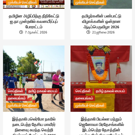
முக்கியச் செய்திகள்
முக்கியச் செய்திகள்
தமிழின அழிப்பிற்கு நீதிகேட்டு
தமிழர்களின் பண்பாட்டு
ஐ.நா முன்றலில் கவனயீர்ப்புப்
விழாக்களின் ஒன்றான
போராட்டம்
ஆடிப்பெருவிழா 2026
7 ஆகஸ்ட் 2026
21 ஜூலை 2026
செய்திகள்
தமிழ் தகவல் மையம்
செய்திகள்
தமிழ் தகவல் மையம்
தலையங்கம்
தலையங்கம்
முக்கியச் செய்திகள்
முக்கியச் செய்திகள்
இத்தாலி பலெர்மோ நகரில்
இத்தாலி பியல்லா மற்றும்
நடைபெற்ற தேசிய மாவீரர்
ஜெனோவா பிரதேசங்களில்
நினைவு சுமந்த வெற்றி
இடம்பெற்ற தேசத்தின்