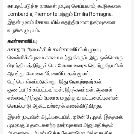
தாமதப்படுத்த நாங்கள் முடிவு செய்யலாம், கூடுதலாக
Lombardia, Piemonte மற்றும் Emilia Romagna.
இதன் மூலம் கோடையில் சுதந்திரமான நகர்வுகளை
வழங்க முடியும்.
கண்காணிப்பு
சுகாதார அமைச்சின் கண்காணிப்பின் முடிவு
வெள்ளிக்கிழமை காலை வந்து சேரும். இது ஒவ்வொரு
பிராந்தியத்திற்கும் கொரோனாவைரசு தொற்றுநோயின்
ஆபத்து அளவை நிர்ணயிப்பதன் மூலம்
மேற்கொள்ளப்படுகிறது. இது நோயுற்றவர்கள்,
குணப்படுத்தப்பட்டவர்கள், இறந்தவர்கள், ஆனால்
எல்லாவற்றிற்கும் மேலாக மருத்துவ கட்டமைப்புகளின்
செயல்பாடு ஆகியவற்றைக் கணக்கிடுகிறது.
இதன் முடிவின் அடிப்படையில், ஜூன் 3 முதல் இத்தாலி
முழுவதும் தடைகளற்ற நகர்வுகளை அனுமதிக்கும்
ஆணையை அமல்படுத்த வேண்டுமா அல்லது சில