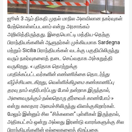
ஜூன் 3 ஆம் திகதி முதல் மாநில அளவிலான நகர்வுகள்
மேற்கொள்ளப்படலாம் என்று அரசாங்கம்
அறிவித்திருந்தது. இதையொட்டி மத்திய-தெற்கு
பிராந்தியங்களின் ஆளுநர்கள் முக்கியமாக Sardegna
மற்றும் Sicilia பிராந்தியங்கள் வடக்கு பகுதியிலிருந்து
வரும் நகர்வுகளைத் தடை செய்வதாக அச்சுறுத்தி
வருகிறது. «
புதிதாக தொற்றுக்கு
பாதிக்கப்பட்டவர்களின் எண்ணிக்கை தொடர்ந்து
வீழ்ச்சியடைகிறது, வெள்ளிக்கிழமை கண்காணிப்பு
தரவு நாம் எதிர்பார்ப்பது போல் நன்றாக இருந்தால்,
அனைவருக்கும் நல்லதொரு தீர்வைக் காண்போம்
»
என்று சுகாதார அமைச்சிலிருந்து விளக்குகிறார்கள்.
மேலும் இன்னும் சில “சிக்கலான” புள்ளிகள் இருந்தால்,
அதிகபட்சம் ஒன்று அல்லது இரண்டு வாரங்களுக்கு சில
பிராந்தியங்களின் எல்லைகளைத் திறப்பதை