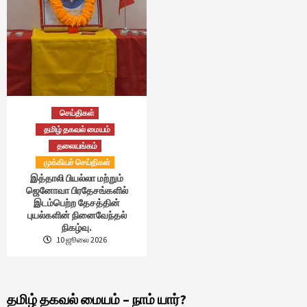
செய்திகள்
தமிழ் தகவல் மையம்
தலையங்கம்
முக்கியச் செய்திகள்
இத்தாலி பியல்லா மற்றும்
ஜெனோவா பிரதேசங்களில்
இடம்பெற்ற தேசத்தின்
புயல்களின் நினைவேந்தல்
நிகழ்வு.
10 ஜூலை 2026
தமிழ் தகவல் மையம் – நாம் யார்?