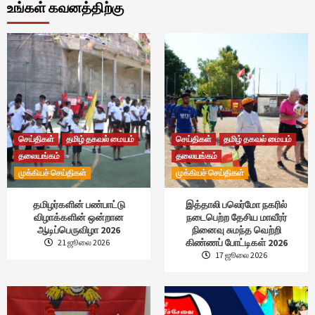
உங்கள் கவனத்திற்கு
செய்திகள்
தமிழ் தகவல் மையம்
செய்திகள்
தமிழ் தகவல் மையம்
தலையங்கம்
தலையங்கம்
முக்கியச் செய்திகள்
முக்கியச் செய்திகள்
தமிழர்களின் பண்பாட்டு
இத்தாலி பலெர்மோ நகரில்
விழாக்களின் ஒன்றான
நடைபெற்ற தேசிய மாவீரர்
ஆடிப்பெருவிழா 2026
நினைவு சுமந்த வெற்றி
கிண்ணப் போட்டிகள் 2026
21 ஜூலை 2026
17 ஜூலை 2026