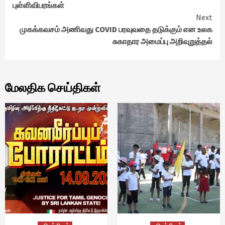
Reading
புள்ளிவிபரங்கள்
Next
முகக்கவசம் அணிவது COVID பரவுவதை தடுக்கும் என உலக
சுகாதார அமைப்பு அறிவுறுத்தல்
மேலதிக செய்திகள்