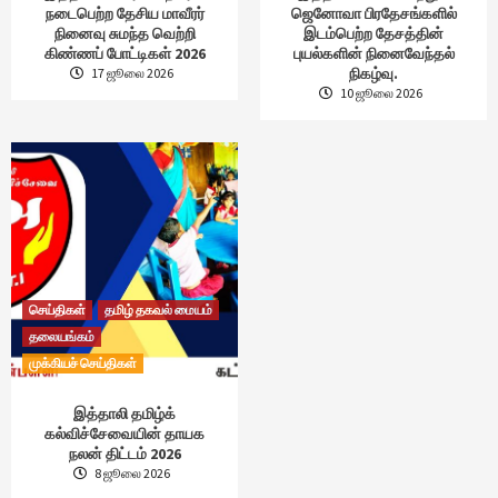
நடைபெற்ற தேசிய மாவீரர்
ஜெனோவா பிரதேசங்களில்
நினைவு சுமந்த வெற்றி
இடம்பெற்ற தேசத்தின்
கிண்ணப் போட்டிகள் 2026
புயல்களின் நினைவேந்தல்
நிகழ்வு.
17 ஜூலை 2026
10 ஜூலை 2026
செய்திகள்
தமிழ் தகவல் மையம்
தலையங்கம்
முக்கியச் செய்திகள்
இத்தாலி தமிழ்க்
கல்விச்சேவையின் தாயக
நலன் திட்டம் 2026
8 ஜூலை 2026