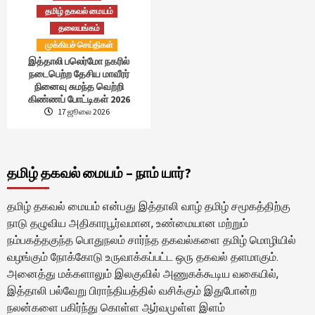
தமிழ் தகவல் மையம்
தலையங்கம்
முக்கியச் செய்திகள்
இத்தாலி பலெர்மோ நகரில்
நடைபெற்ற தேசிய மாவீரர்
நினைவு சுமந்த வெற்றி
கிண்ணப் போட்டிகள் 2026
17 ஜூலை 2026
தமிழ் தகவல் மையம் – நாம் யார்?
தமிழ் தகவல் மையம் என்பது இத்தாலி வாழ் தமிழ் சமூகத்திற்கு
நாடு தழுவிய அதிகாரபூர்வமான, உண்மையான மற்றும்
நம்பகத்தகுந்த பொதுநலம் சார்ந்த தகவல்களை தமிழ் மொழியில்
வழங்கும் நோக்கோடு உருவாக்கப்பட்ட ஒரு தகவல் தளமாகும்.
அனைத்து மக்களாலும் இலகுவில் அணுகக்கூடிய வகையில்,
இத்தாலி பல்வேறு பிராந்தியத்தில் வசிக்கும் இதுபோன்ற
நலன்களை பகிர்ந்து கொள்ள ஆர்வமுள்ள இளம்