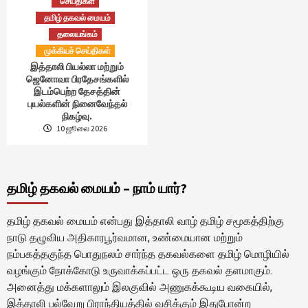
செய்திகள்
தமிழ் தகவல் மையம்
தலையங்கம்
முக்கியச் செய்திகள்
இத்தாலி பியல்லா மற்றும்
ஜெனோவா பிரதேசங்களில்
இடம்பெற்ற தேசத்தின்
புயல்களின் நினைவேந்தல்
நிகழ்வு.
10 ஜூலை 2026
தமிழ் தகவல் மையம் – நாம் யார்?
தமிழ் தகவல் மையம் என்பது இத்தாலி வாழ் தமிழ் சமூகத்திற்கு
நாடு தழுவிய அதிகாரபூர்வமான, உண்மையான மற்றும்
நம்பகத்தகுந்த பொதுநலம் சார்ந்த தகவல்களை தமிழ் மொழியில்
வழங்கும் நோக்கோடு உருவாக்கப்பட்ட ஒரு தகவல் தளமாகும்.
அனைத்து மக்களாலும் இலகுவில் அணுகக்கூடிய வகையில்,
இத்தாலி பல்வேறு பிராந்தியத்தில் வசிக்கும் இதுபோன்ற