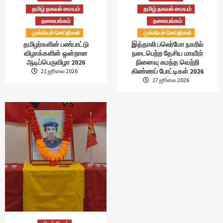
தமிழ் தகவல் மையம்
தமிழ் தகவல் மையம்
தலையங்கம்
தலையங்கம்
முக்கியச் செய்திகள்
முக்கியச் செய்திகள்
தமிழர்களின் பண்பாட்டு
இத்தாலி பலெர்மோ நகரில்
விழாக்களின் ஒன்றான
நடைபெற்ற தேசிய மாவீரர்
ஆடிப்பெருவிழா 2026
நினைவு சுமந்த வெற்றி
கிண்ணப் போட்டிகள் 2026
21 ஜூலை 2026
17 ஜூலை 2026