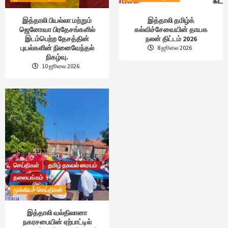
இத்தாலி பியல்லா மற்றும்
இத்தாலி தமிழ்க்
ஜெனோவா பிரதேசங்களில்
கல்விச்சேவையின் தாயக
இடம்பெற்ற தேசத்தின்
நலன் திட்டம் 2026
புயல்களின் நினைவேந்தல்
8 ஜூலை 2026
நிகழ்வு.
10 ஜூலை 2026
செய்திகள்
தமிழ் தகவல் மையம்
தலையங்கம்
முக்கியச் செய்திகள்
இத்தாலி வல்திலானா
நகரசபையின் ஏற்பாட்டில்