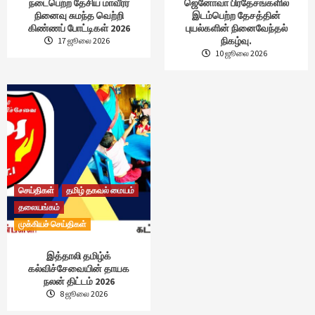
நடைபெற்ற தேசிய மாவீரர்
ஜெனோவா பிரதேசங்களில்
நினைவு சுமந்த வெற்றி
இடம்பெற்ற தேசத்தின்
கிண்ணப் போட்டிகள் 2026
புயல்களின் நினைவேந்தல்
நிகழ்வு.
17 ஜூலை 2026
10 ஜூலை 2026
செய்திகள்
தமிழ் தகவல் மையம்
தலையங்கம்
முக்கியச் செய்திகள்
இத்தாலி தமிழ்க்
கல்விச்சேவையின் தாயக
நலன் திட்டம் 2026
8 ஜூலை 2026