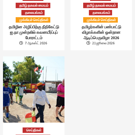
தமிழ் தகவல் மையம்
தமிழ் தகவல் மையம்
தலையங்கம்
தலையங்கம்
முக்கியச் செய்திகள்
முக்கியச் செய்திகள்
தமிழின அழிப்பிற்கு நீதிகேட்டு
தமிழர்களின் பண்பாட்டு
ஐ.நா முன்றலில் கவனயீர்ப்புப்
விழாக்களின் ஒன்றான
போராட்டம்
ஆடிப்பெருவிழா 2026
7 ஆகஸ்ட் 2026
21 ஜூலை 2026
செய்திகள்