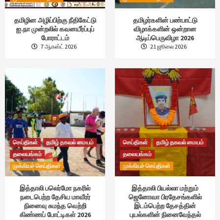
தமிழின அழிப்பிற்கு நீதிகேட்டு
தமிழர்களின் பண்பாட்டு
ஐ.நா முன்றலில் கவனயீர்ப்புப்
விழாக்களின் ஒன்றான
போராட்டம்
ஆடிப்பெருவிழா 2026
7 ஆகஸ்ட் 2026
21 ஜூலை 2026
செய்திகள்
தமிழ் தகவல் மையம்
செய்திகள்
தமிழ் தகவல் மையம்
தலையங்கம்
தலையங்கம்
முக்கியச் செய்திகள்
முக்கியச் செய்திகள்
இத்தாலி பலெர்மோ நகரில்
இத்தாலி பியல்லா மற்றும்
நடைபெற்ற தேசிய மாவீரர்
ஜெனோவா பிரதேசங்களில்
நினைவு சுமந்த வெற்றி
இடம்பெற்ற தேசத்தின்
கிண்ணப் போட்டிகள் 2026
புயல்களின் நினைவேந்தல்