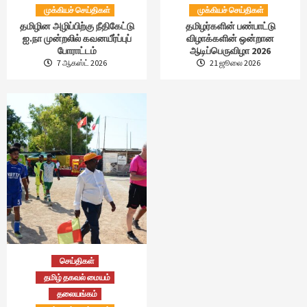
முக்கியச் செய்திகள்
முக்கியச் செய்திகள்
தமிழின அழிப்பிற்கு நீதிகேட்டு
தமிழர்களின் பண்பாட்டு
ஐ.நா முன்றலில் கவனயீர்ப்புப்
விழாக்களின் ஒன்றான
போராட்டம்
ஆடிப்பெருவிழா 2026
7 ஆகஸ்ட் 2026
21 ஜூலை 2026
செய்திகள்
தமிழ் தகவல் மையம்
தலையங்கம்