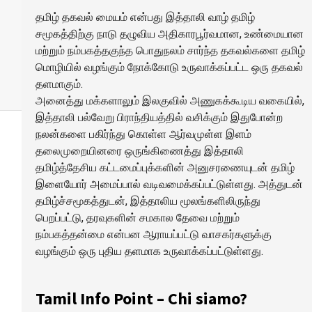
தமிழ் தகவல் மையம் என்பது இத்தாலி வாழ் தமிழ்
சமூகத்திற்கு நாடு தழுவிய அதிகாரபூர்வமான, உண்மையான
மற்றும் நம்பகத்தகுந்த பொதுநலம் சார்ந்த தகவல்களை தமிழ்
மொழியில் வழங்கும் நோக்கோடு உருவாக்கப்பட்ட ஒரு தகவல்
தளமாகும்.
அனைத்து மக்களாலும் இலகுவில் அணுகக்கூடிய வகையில்,
இத்தாலி பல்வேறு பிராந்தியத்தில் வசிக்கும் இதுபோன்ற
நலன்களை பகிர்ந்து கொள்ள ஆர்வமுள்ள இளம்
தலைமுறையினரை ஒருங்கிணைத்து இத்தாலி
தமிழ்த்தேசிய கட்டமைப்புக்களின் அனுசரணையுடன் தமிழ்
இளையோர் அமைப்பால் வடிவமைக்கப்பட்டுள்ளது. அத்துடன்
தமிழ்ச்சமூகத்துடன், இத்தாலிய மூலங்களிலிருந்து
பெறப்பட்டு, தரவுகளின் சமகால தேவை மற்றும்
நம்பகத்தன்மை என்பன ஆராயப்பட்டு வாசகர்களுக்கு
வழங்கும் ஒரு புதிய தளமாக உருவாக்கப்பட்டுள்ளது.
Tamil Info Point – Chi siamo?