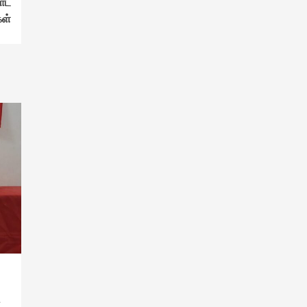
றாட
கள்