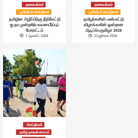
தலையங்கம்
தலையங்கம்
முக்கியச் செய்திகள்
முக்கியச் செய்திகள்
தமிழின அழிப்பிற்கு நீதிகேட்டு
தமிழர்களின் பண்பாட்டு
ஐ.நா முன்றலில் கவனயீர்ப்புப்
விழாக்களின் ஒன்றான
போராட்டம்
ஆடிப்பெருவிழா 2026
7 ஆகஸ்ட் 2026
21 ஜூலை 2026
செய்திகள்
தமிழ் தகவல் மையம்