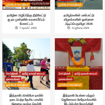
முக்கியச் செய்திகள்
முக்கியச் செய்திகள்
தமிழின அழிப்பிற்கு நீதிகேட்டு
தமிழர்களின் பண்பாட்டு
ஐ.நா முன்றலில் கவனயீர்ப்புப்
விழாக்களின் ஒன்றான
போராட்டம்
ஆடிப்பெருவிழா 2026
7 ஆகஸ்ட் 2026
21 ஜூலை 2026
செய்திகள்
தமிழ் தகவல் மையம்
செய்திகள்
தமிழ் தகவல் மையம்
தலையங்கம்
தலையங்கம்
முக்கியச் செய்திகள்
முக்கியச் செய்திகள்
இத்தாலி பலெர்மோ நகரில்
இத்தாலி பியல்லா மற்றும்
நடைபெற்ற தேசிய மாவீரர்
ஜெனோவா பிரதேசங்களில்
நினைவு சுமந்த வெற்றி
இடம்பெற்ற தேசத்தின்