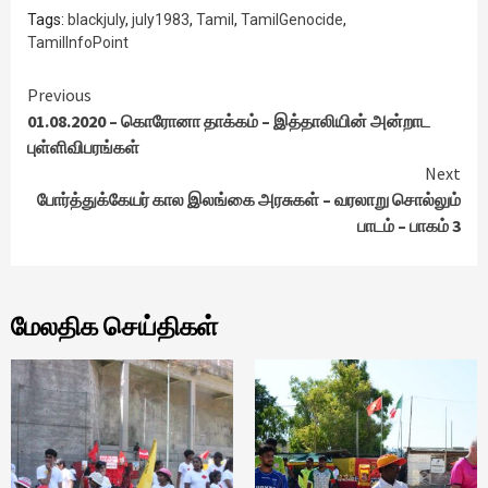
Tags:
blackjuly
,
july1983
,
Tamil
,
TamilGenocide
,
TamilInfoPoint
Continue
Previous
01.08.2020 – கொரோனா தாக்கம் – இத்தாலியின் அன்றாட
Reading
புள்ளிவிபரங்கள்
Next
போர்த்துக்கேயர் கால இலங்கை அரசுகள் – வரலாறு சொல்லும்
பாடம் – பாகம் 3
மேலதிக செய்திகள்