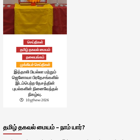
செய்திகள்
தமிழ் தகவல் மையம்
தலையங்கம்
முக்கியச் செய்திகள்
இத்தாலி பியல்லா மற்றும்
ஜெனோவா பிரதேசங்களில்
இடம்பெற்ற தேசத்தின்
புயல்களின் நினைவேந்தல்
நிகழ்வு.
10 ஜூலை 2026
தமிழ் தகவல் மையம் – நாம் யார்?