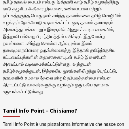
தமிழ் தகவல் மையம் என்பது இத்தாலி வாழ் தமிழ் சமூகத்திற்கு
நாடு தழுவிய அதிகாரபூர்வமான, உண்மையான மற்றும்
நம்பகத்தகுந்த பொதுநலம் சார்ந்த தகவல்களை தமிழ் மொழியில்
வழங்கும் நோக்கோடு உருவாக்கப்பட்ட ஒரு தகவல் தளமாகும்.
அனைத்து மக்களாலும் இலகுவில் அணுகக்கூடிய வகையில்,
இத்தாலி பல்வேறு பிராந்தியத்தில் வசிக்கும் இதுபோன்ற
நலன்களை பகிர்ந்து கொள்ள ஆர்வமுள்ள இளம்
தலைமுறையினரை ஒருங்கிணைத்து இத்தாலி தமிழ்த்தேசிய
கட்டமைப்புக்களின் அனுசரணையுடன் தமிழ் இளையோர்
அமைப்பால் வடிவமைக்கப்பட்டுள்ளது. அத்துடன்
தமிழ்ச்சமூகத்துடன், இத்தாலிய மூலங்களிலிருந்து பெறப்பட்டு,
தரவுகளின் சமகால தேவை மற்றும் நம்பகத்தன்மை என்பன
ஆராயப்பட்டு வாசகர்களுக்கு வழங்கும் ஒரு புதிய தளமாக
உருவாக்கப்பட்டுள்ளது.
Tamil Info Point – Chi siamo?
Tamil Info Point è una piattaforma informativa che nasce con