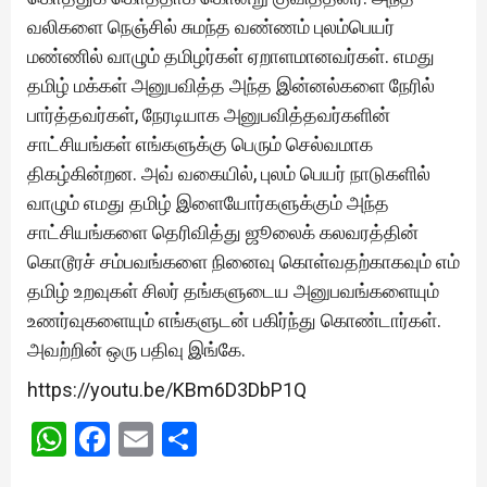
வலிகளை நெஞ்சில் சுமந்த வண்ணம் புலம்பெயர்
மண்ணில் வாழும் தமிழர்கள் ஏறாளமானவர்கள். எமது
தமிழ் மக்கள் அனுபவித்த அந்த இன்னல்களை நேரில்
பார்த்தவர்கள், நேரடியாக அனுபவித்தவர்களின்
சாட்சியங்கள் எங்களுக்கு பெரும் செல்வமாக
திகழ்கின்றன. அவ் வகையில், புலம் பெயர் நாடுகளில்
வாழும் எமது தமிழ் இளையோர்களுக்கும் அந்த
சாட்சியங்களை தெரிவித்து ஜூலைக் கலவரத்தின்
கொடூரச் சம்பவங்களை நினைவு கொள்வதற்காகவும் எம்
தமிழ் உறவுகள் சிலர் தங்களுடைய அனுபவங்களையும்
உணர்வுகளையும் எங்களுடன் பகிர்ந்து கொண்டார்கள்.
அவற்றின் ஒரு பதிவு இங்கே.
https://youtu.be/KBm6D3DbP1Q
WhatsApp
Facebook
Email
Share