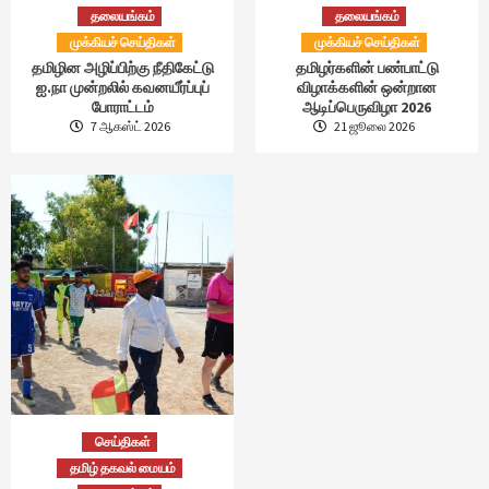
தலையங்கம்
தலையங்கம்
முக்கியச் செய்திகள்
முக்கியச் செய்திகள்
தமிழின அழிப்பிற்கு நீதிகேட்டு
தமிழர்களின் பண்பாட்டு
ஐ.நா முன்றலில் கவனயீர்ப்புப்
விழாக்களின் ஒன்றான
போராட்டம்
ஆடிப்பெருவிழா 2026
7 ஆகஸ்ட் 2026
21 ஜூலை 2026
செய்திகள்
தமிழ் தகவல் மையம்