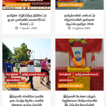
முக்கியச் செய்திகள்
முக்கியச் செய்திகள்
தமிழின அழிப்பிற்கு நீதிகேட்டு
தமிழர்களின் பண்பாட்டு
ஐ.நா முன்றலில் கவனயீர்ப்புப்
விழாக்களின் ஒன்றான
போராட்டம்
ஆடிப்பெருவிழா 2026
7 ஆகஸ்ட் 2026
21 ஜூலை 2026
செய்திகள்
தமிழ் தகவல் மையம்
செய்திகள்
தமிழ் தகவல் மையம்
தலையங்கம்
தலையங்கம்
முக்கியச் செய்திகள்
முக்கியச் செய்திகள்
இத்தாலி பலெர்மோ நகரில்
இத்தாலி பியல்லா மற்றும்
நடைபெற்ற தேசிய மாவீரர்
ஜெனோவா பிரதேசங்களில்
நினைவு சுமந்த வெற்றி
இடம்பெற்ற தேசத்தின்