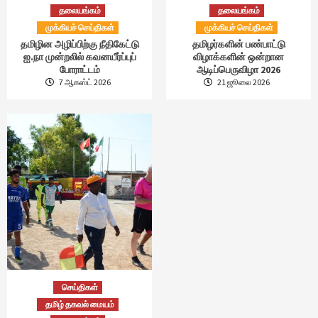
தலையங்கம்
தலையங்கம்
முக்கியச் செய்திகள்
முக்கியச் செய்திகள்
தமிழின அழிப்பிற்கு நீதிகேட்டு
தமிழர்களின் பண்பாட்டு
ஐ.நா முன்றலில் கவனயீர்ப்புப்
விழாக்களின் ஒன்றான
போராட்டம்
ஆடிப்பெருவிழா 2026
7 ஆகஸ்ட் 2026
21 ஜூலை 2026
செய்திகள்
தமிழ் தகவல் மையம்