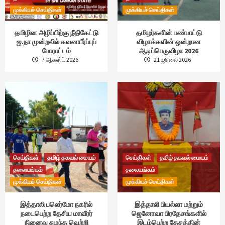
முக்கியச் செய்திகள்
முக்கியச் செய்திகள்
தமிழின அழிப்பிற்கு நீதிகேட்டு
தமிழர்களின் பண்பாட்டு
ஐ.நா முன்றலில் கவனயீர்ப்புப்
விழாக்களின் ஒன்றான
போராட்டம்
ஆடிப்பெருவிழா 2026
7 ஆகஸ்ட் 2026
21 ஜூலை 2026
செய்திகள்
தமிழ் தகவல் மையம்
செய்திகள்
தமிழ் தகவல் மையம்
தலையங்கம்
தலையங்கம்
முக்கியச் செய்திகள்
முக்கியச் செய்திகள்
இத்தாலி பலெர்மோ நகரில்
இத்தாலி பியல்லா மற்றும்
நடைபெற்ற தேசிய மாவீரர்
ஜெனோவா பிரதேசங்களில்
நினைவு சுமந்த வெற்றி
இடம்பெற்ற தேசத்தின்