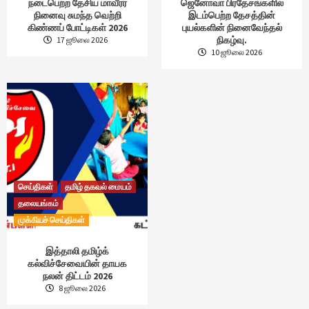
நடைபெற்ற தேசிய மாவீரர்
ஜெனோவா பிரதேசங்களில்
நினைவு சுமந்த வெற்றி
இடம்பெற்ற தேசத்தின்
கிண்ணப் போட்டிகள் 2026
புயல்களின் நினைவேந்தல்
நிகழ்வு.
17 ஜூலை 2026
10 ஜூலை 2026
செய்திகள்
தமிழ் தகவல் மையம்
தலையங்கம்
முக்கியச் செய்திகள்
இத்தாலி தமிழ்க்
கல்விச்சேவையின் தாயக
நலன் திட்டம் 2026
8 ஜூலை 2026