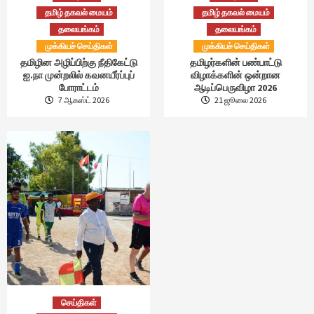
தமிழ் தகவல் மையம்
தமிழ் தகவல் மையம்
தலையங்கம்
தலையங்கம்
முக்கியச் செய்திகள்
முக்கியச் செய்திகள்
தமிழின அழிப்பிற்கு நீதிகேட்டு
தமிழர்களின் பண்பாட்டு
ஐ.நா முன்றலில் கவனயீர்ப்புப்
விழாக்களின் ஒன்றான
போராட்டம்
ஆடிப்பெருவிழா 2026
7 ஆகஸ்ட் 2026
21 ஜூலை 2026
செய்திகள்