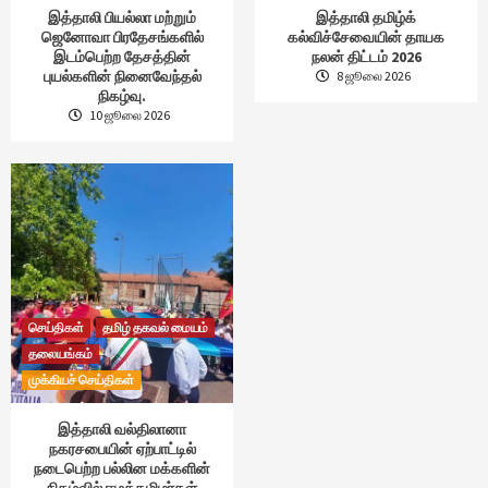
இத்தாலி பியல்லா மற்றும்
இத்தாலி தமிழ்க்
ஜெனோவா பிரதேசங்களில்
கல்விச்சேவையின் தாயக
இடம்பெற்ற தேசத்தின்
நலன் திட்டம் 2026
புயல்களின் நினைவேந்தல்
8 ஜூலை 2026
நிகழ்வு.
10 ஜூலை 2026
செய்திகள்
தமிழ் தகவல் மையம்
தலையங்கம்
முக்கியச் செய்திகள்
இத்தாலி வல்திலானா
நகரசபையின் ஏற்பாட்டில்
நடைபெற்ற பல்லின மக்களின்
நிகழ்வில் ஈழத்தமிழர்கள்