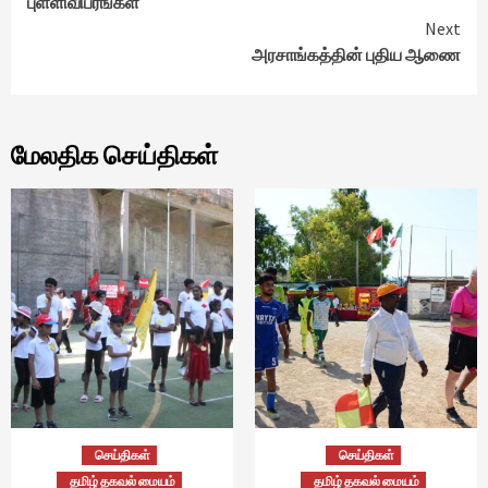
புள்ளிவிபரங்கள்
Next
அரசாங்கத்தின் புதிய ஆணை
மேலதிக செய்திகள்
செய்திகள்
செய்திகள்
தமிழ் தகவல் மையம்
தமிழ் தகவல் மையம்