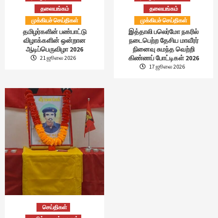
தலையங்கம்
தலையங்கம்
முக்கியச் செய்திகள்
முக்கியச் செய்திகள்
தமிழர்களின் பண்பாட்டு
இத்தாலி பலெர்மோ நகரில்
விழாக்களின் ஒன்றான
நடைபெற்ற தேசிய மாவீரர்
ஆடிப்பெருவிழா 2026
நினைவு சுமந்த வெற்றி
கிண்ணப் போட்டிகள் 2026
21 ஜூலை 2026
17 ஜூலை 2026
செய்திகள்