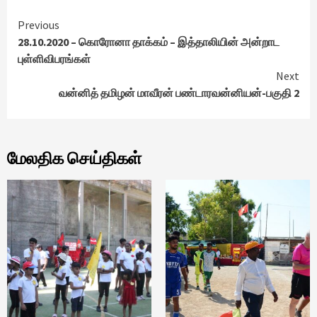
Continue
Previous
28.10.2020 – கொரோனா தாக்கம் – இத்தாலியின் அன்றாட
Reading
புள்ளிவிபரங்கள்
Next
வன்னித் தமிழன் மாவீரன் பண்டாரவன்னியன்-பகுதி 2
மேலதிக செய்திகள்