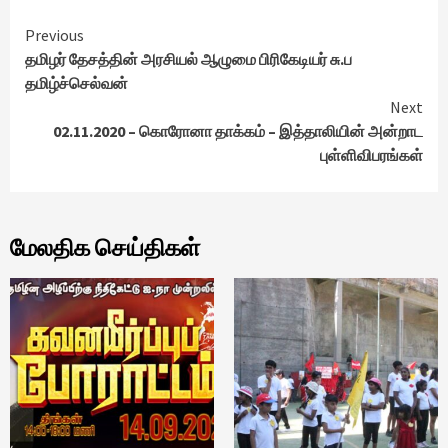
Continue
Previous
தமிழர் தேசத்தின் அரசியல் ஆழுமை பிரிகேடியர் சு.ப
Reading
தமிழ்ச்செல்வன்
Next
02.11.2020 – கொரோனா தாக்கம் – இத்தாலியின் அன்றாட
புள்ளிவிபரங்கள்
மேலதிக செய்திகள்