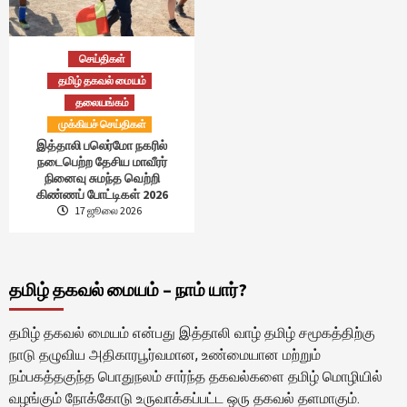
செய்திகள்
தமிழ் தகவல் மையம்
தலையங்கம்
முக்கியச் செய்திகள்
இத்தாலி பலெர்மோ நகரில்
நடைபெற்ற தேசிய மாவீரர்
நினைவு சுமந்த வெற்றி
கிண்ணப் போட்டிகள் 2026
17 ஜூலை 2026
தமிழ் தகவல் மையம் – நாம் யார்?
தமிழ் தகவல் மையம் என்பது இத்தாலி வாழ் தமிழ் சமூகத்திற்கு
நாடு தழுவிய அதிகாரபூர்வமான, உண்மையான மற்றும்
நம்பகத்தகுந்த பொதுநலம் சார்ந்த தகவல்களை தமிழ் மொழியில்
வழங்கும் நோக்கோடு உருவாக்கப்பட்ட ஒரு தகவல் தளமாகும்.