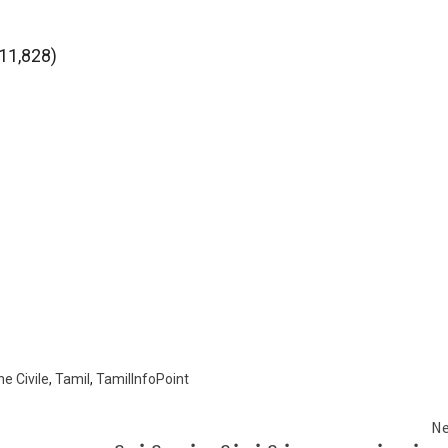
 11,828)
e Civile
,
Tamil
,
TamilInfoPoint
Ne