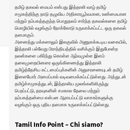
தமிழ் தகவல் மையம் என்பது இத்தாலி வாழ் தமிழ்
சமூகத்திற்கு நாடு தழுவிய அதிகாரபூர்வமான, உண்மையான
மற்றும் நம்பகத்தகுந்த பொதுநலம் சார்ந்த தகவல்களை தமிழ்
மொழியில் வழங்கும் நோக்கோடு உருவாக்கப்பட்ட ஒரு தகவல்
தளமாகும்.
அனைத்து மக்களாலும் இலகுவில் அணுகக்கூடிய வகையில்,
இத்தாலி பல்வேறு பிராந்தியத்தில் வசிக்கும் இதுபோன்ற
நலன்களை பகிர்ந்து கொள்ள ஆர்வமுள்ள இளம்
தலைமுறையினரை ஒருங்கிணைத்து இத்தாலி
தமிழ்த்தேசிய கட்டமைப்புக்களின் அனுசரணையுடன் தமிழ்
இளையோர் அமைப்பால் வடிவமைக்கப்பட்டுள்ளது. அத்துடன்
தமிழ்ச்சமூகத்துடன், இத்தாலிய மூலங்களிலிருந்து
பெறப்பட்டு, தரவுகளின் சமகால தேவை மற்றும்
நம்பகத்தன்மை என்பன ஆராயப்பட்டு வாசகர்களுக்கு
வழங்கும் ஒரு புதிய தளமாக உருவாக்கப்பட்டுள்ளது.
Tamil Info Point – Chi siamo?