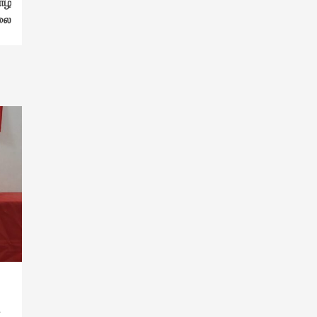
ாழ்
லை