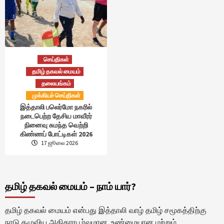
செய்திகள்
தமிழ் தகவல் மையம்
தலையங்கம்
முக்கியச் செய்திகள்
இத்தாலி பலெர்மோ நகரில்
நடைபெற்ற தேசிய மாவீரர்
நினைவு சுமந்த வெற்றி
கிண்ணப் போட்டிகள் 2026
17 ஜூலை 2026
தமிழ் தகவல் மையம் – நாம் யார்?
தமிழ் தகவல் மையம் என்பது இத்தாலி வாழ் தமிழ் சமூகத்திற்கு
நாடு தழுவிய அதிகாரபூர்வமான, உண்மையான மற்றும்