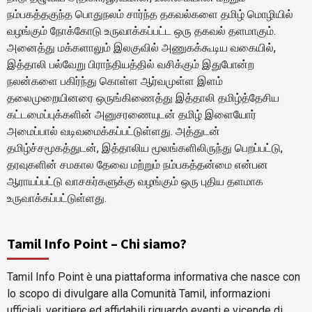
நம்பகத்தகுந்த பொதுநலம் சார்ந்த தகவல்களை தமிழ் மொழியில்
வழங்கும் நோக்கோடு உருவாக்கப்பட்ட ஒரு தகவல் தளமாகும்.
அனைத்து மக்களாலும் இலகுவில் அணுகக்கூடிய வகையில்,
இத்தாலி பல்வேறு பிராந்தியத்தில் வசிக்கும் இதுபோன்ற
நலன்களை பகிர்ந்து கொள்ள ஆர்வமுள்ள இளம்
தலைமுறையினரை ஒருங்கிணைத்து இத்தாலி தமிழ்த்தேசிய
கட்டமைப்புக்களின் அனுசரணையுடன் தமிழ் இளையோர்
அமைப்பால் வடிவமைக்கப்பட்டுள்ளது. அத்துடன்
தமிழ்ச்சமூகத்துடன், இத்தாலிய மூலங்களிலிருந்து பெறப்பட்டு,
தரவுகளின் சமகால தேவை மற்றும் நம்பகத்தன்மை என்பன
ஆராயப்பட்டு வாசகர்களுக்கு வழங்கும் ஒரு புதிய தளமாக
உருவாக்கப்பட்டுள்ளது.
Tamil Info Point – Chi siamo?
Tamil Info Point è una piattaforma informativa che nasce con
lo scopo di divulgare alla Comunità Tamil, informazioni
ufficiali, veritiere ed affidabili riguardo eventi e vicende di