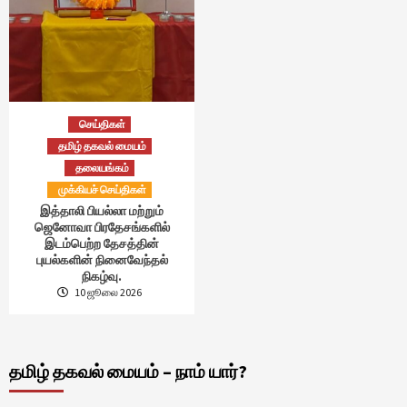
செய்திகள்
தமிழ் தகவல் மையம்
தலையங்கம்
முக்கியச் செய்திகள்
இத்தாலி பியல்லா மற்றும்
ஜெனோவா பிரதேசங்களில்
இடம்பெற்ற தேசத்தின்
புயல்களின் நினைவேந்தல்
நிகழ்வு.
10 ஜூலை 2026
தமிழ் தகவல் மையம் – நாம் யார்?