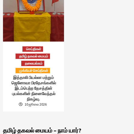
செய்திகள்
தமிழ் தகவல் மையம்
தலையங்கம்
முக்கியச் செய்திகள்
இத்தாலி பியல்லா மற்றும்
ஜெனோவா பிரதேசங்களில்
இடம்பெற்ற தேசத்தின்
புயல்களின் நினைவேந்தல்
நிகழ்வு.
10 ஜூலை 2026
தமிழ் தகவல் மையம் – நாம் யார்?