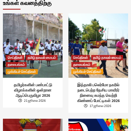
உங்கள் கவனத்திற்கு
செய்திகள்
தமிழ் தகவல் மையம்
செய்திகள்
தமிழ் தகவல் மையம்
தலையங்கம்
தலையங்கம்
முக்கியச் செய்திகள்
முக்கியச் செய்திகள்
தமிழர்களின் பண்பாட்டு
இத்தாலி பலெர்மோ நகரில்
விழாக்களின் ஒன்றான
நடைபெற்ற தேசிய மாவீரர்
ஆடிப்பெருவிழா 2026
நினைவு சுமந்த வெற்றி
கிண்ணப் போட்டிகள் 2026
21 ஜூலை 2026
17 ஜூலை 2026