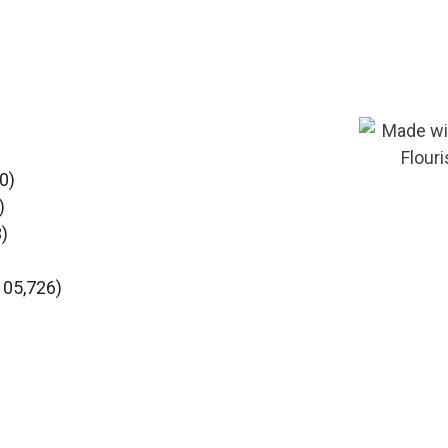
0)
)
3)
 105,726)