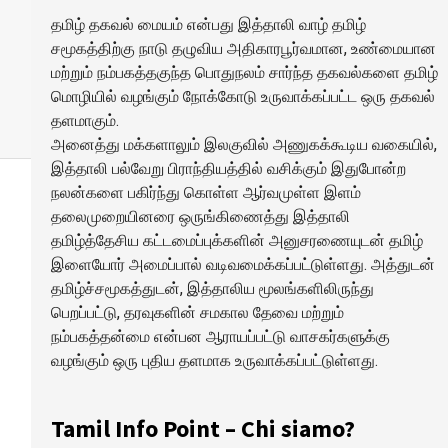
தமிழ் தகவல் மையம் என்பது இத்தாலி வாழ் தமிழ்
சமூகத்திற்கு நாடு தழுவிய அதிகாரபூர்வமான, உண்மையான
மற்றும் நம்பகத்தகுந்த பொதுநலம் சார்ந்த தகவல்களை தமிழ்
மொழியில் வழங்கும் நோக்கோடு உருவாக்கப்பட்ட ஒரு தகவல்
தளமாகும்.
அனைத்து மக்களாலும் இலகுவில் அணுகக்கூடிய வகையில்,
இத்தாலி பல்வேறு பிராந்தியத்தில் வசிக்கும் இதுபோன்ற
நலன்களை பகிர்ந்து கொள்ள ஆர்வமுள்ள இளம்
தலைமுறையினரை ஒருங்கிணைத்து இத்தாலி
தமிழ்த்தேசிய கட்டமைப்புக்களின் அனுசரணையுடன் தமிழ்
இளையோர் அமைப்பால் வடிவமைக்கப்பட்டுள்ளது. அத்துடன்
தமிழ்ச்சமூகத்துடன், இத்தாலிய மூலங்களிலிருந்து
பெறப்பட்டு, தரவுகளின் சமகால தேவை மற்றும்
நம்பகத்தன்மை என்பன ஆராயப்பட்டு வாசகர்களுக்கு
வழங்கும் ஒரு புதிய தளமாக உருவாக்கப்பட்டுள்ளது.
Tamil Info Point – Chi siamo?