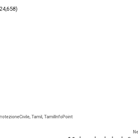
 24,658)
rotezioneCivile
,
Tamil
,
TamilInfoPoint
Ne