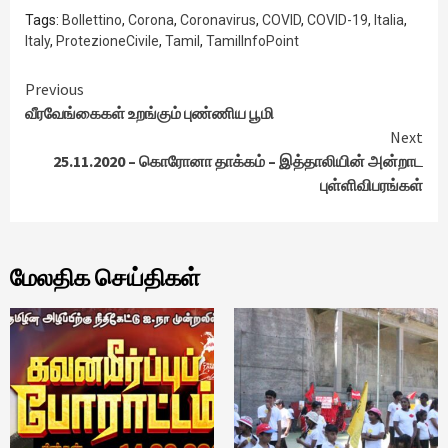
Tags:
Bollettino
,
Corona
,
Coronavirus
,
COVID
,
COVID-19
,
Italia
,
Italy
,
ProtezioneCivile
,
Tamil
,
TamilInfoPoint
Continue
Previous
வீரவேங்கைகள் உறங்கும் புண்ணிய பூமி
Reading
Next
25.11.2020 – கொரோனா தாக்கம் – இத்தாலியின் அன்றாட
புள்ளிவிபரங்கள்
மேலதிக செய்திகள்