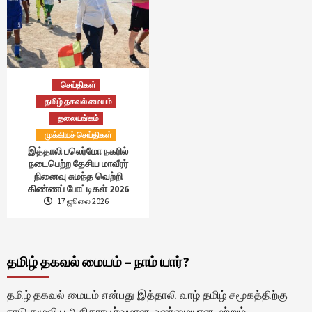
செய்திகள்
தமிழ் தகவல் மையம்
தலையங்கம்
முக்கியச் செய்திகள்
இத்தாலி பலெர்மோ நகரில்
நடைபெற்ற தேசிய மாவீரர்
நினைவு சுமந்த வெற்றி
கிண்ணப் போட்டிகள் 2026
17 ஜூலை 2026
தமிழ் தகவல் மையம் – நாம் யார்?
தமிழ் தகவல் மையம் என்பது இத்தாலி வாழ் தமிழ் சமூகத்திற்கு
நாடு தழுவிய அதிகாரபூர்வமான, உண்மையான மற்றும்