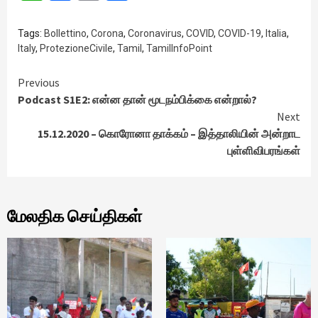
Tags:
Bollettino
,
Corona
,
Coronavirus
,
COVID
,
COVID-19
,
Italia
,
Italy
,
ProtezioneCivile
,
Tamil
,
TamilInfoPoint
Continue
Previous
Podcast S1E2: என்ன தான் மூடநம்பிக்கை என்றால்?
Reading
Next
15.12.2020 – கொரோனா தாக்கம் – இத்தாலியின் அன்றாட
புள்ளிவிபரங்கள்
மேலதிக செய்திகள்