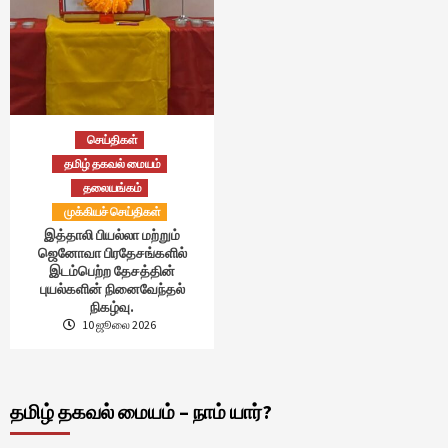
செய்திகள்
தமிழ் தகவல் மையம்
தலையங்கம்
முக்கியச் செய்திகள்
இத்தாலி பியல்லா மற்றும்
ஜெனோவா பிரதேசங்களில்
இடம்பெற்ற தேசத்தின்
புயல்களின் நினைவேந்தல்
நிகழ்வு.
10 ஜூலை 2026
தமிழ் தகவல் மையம் – நாம் யார்?