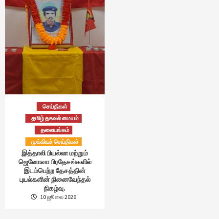
செய்திகள்
தமிழ் தகவல் மையம்
தலையங்கம்
முக்கியச் செய்திகள்
இத்தாலி பியல்லா மற்றும்
ஜெனோவா பிரதேசங்களில்
இடம்பெற்ற தேசத்தின்
புயல்களின் நினைவேந்தல்
நிகழ்வு.
10 ஜூலை 2026