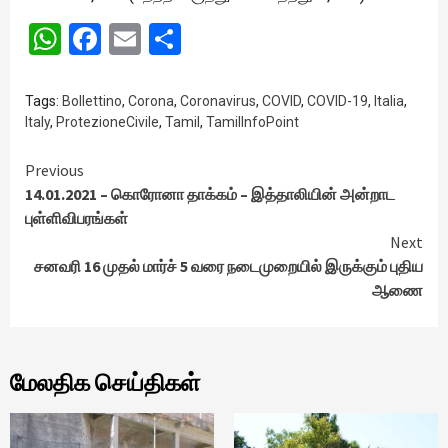
WhatsApp
Facebook
Email
Share
Tags:
Bollettino
,
Corona
,
Coronavirus
,
COVID
,
COVID-19
,
Italia
,
Italy
,
ProtezioneCivile
,
Tamil
,
TamilInfoPoint
Continue
Previous
14.01.2021 – கொரோனா தாக்கம் – இத்தாலியின் அன்றாட
Reading
புள்ளிவிபரங்கள்
Next
சனவரி 16 முதல் மார்ச் 5 வரை நடைமுறையில் இருக்கும் புதிய
ஆணை
மேலதிக செய்திகள்