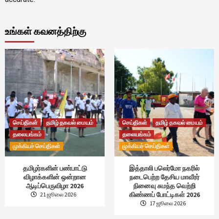
உங்கள் கவனத்திற்கு
செய்திகள்
தமிழ் தகவல் மையம்
செய்திகள்
தமிழ் தகவல் மையம்
தலையங்கம்
தலையங்கம்
முக்கியச் செய்திகள்
முக்கியச் செய்திகள்
தமிழர்களின் பண்பாட்டு
இத்தாலி பலெர்மோ நகரில்
விழாக்களின் ஒன்றான
நடைபெற்ற தேசிய மாவீரர்
ஆடிப்பெருவிழா 2026
நினைவு சுமந்த வெற்றி
கிண்ணப் போட்டிகள் 2026
21 ஜூலை 2026
17 ஜூலை 2026