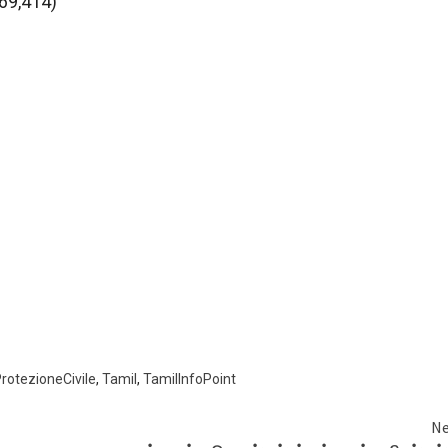
 69,414)
rotezioneCivile
,
Tamil
,
TamilInfoPoint
Ne