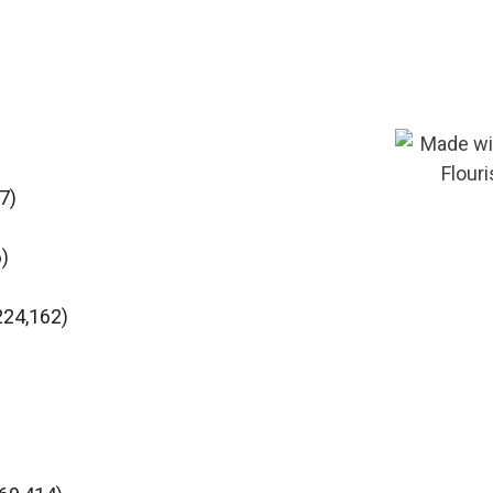
7)
6)
 224,162)