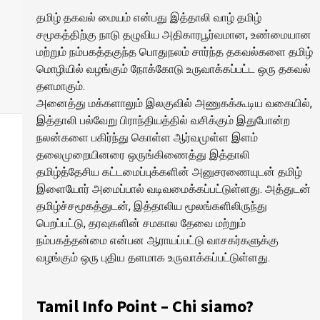
தமிழ் தகவல் மையம் என்பது இத்தாலி வாழ் தமிழ்
சமூகத்திற்கு நாடு தழுவிய அதிகாரபூர்வமான, உண்மையான
மற்றும் நம்பகத்தகுந்த பொதுநலம் சார்ந்த தகவல்களை தமிழ்
மொழியில் வழங்கும் நோக்கோடு உருவாக்கப்பட்ட ஒரு தகவல்
தளமாகும்.
அனைத்து மக்களாலும் இலகுவில் அணுகக்கூடிய வகையில்,
இத்தாலி பல்வேறு பிராந்தியத்தில் வசிக்கும் இதுபோன்ற
நலன்களை பகிர்ந்து கொள்ள ஆர்வமுள்ள இளம்
தலைமுறையினரை ஒருங்கிணைத்து இத்தாலி
தமிழ்த்தேசிய கட்டமைப்புக்களின் அனுசரணையுடன் தமிழ்
இளையோர் அமைப்பால் வடிவமைக்கப்பட்டுள்ளது. அத்துடன்
தமிழ்ச்சமூகத்துடன், இத்தாலிய மூலங்களிலிருந்து
பெறப்பட்டு, தரவுகளின் சமகால தேவை மற்றும்
நம்பகத்தன்மை என்பன ஆராயப்பட்டு வாசகர்களுக்கு
வழங்கும் ஒரு புதிய தளமாக உருவாக்கப்பட்டுள்ளது.
Tamil Info Point – Chi siamo?